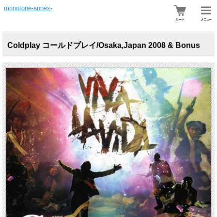
monotone-annex-
Coldplay コールドプレイ/Osaka,Japan 2008 & Bonus