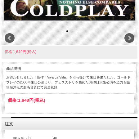
価格:1,649円(税込)
商品説明
お待たせしました！新作「Viva La Vida」を引っ提げて来日を果たした、コールド
プレイの2008年来日公演より、フェス大トリを務めた8月9日大阪公演を迫力＆臨
場感満点の超高音質にて完全収録
価格:
1,649円
(税込)
注文
購入数：
個