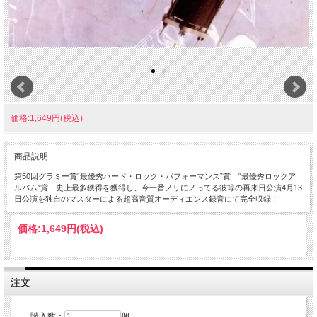
価格:1,649円(税込)
商品説明
第50回グラミー賞“最優秀ハード・ロック・パフォーマンス”賞 “最優秀ロックア
ルバム”賞 史上最多獲得を獲得し、今一番ノリにノってる彼等の再来日公演4月13
日公演を独自のマスターによる超高音質オーディエンス録音にて完全収録！
価格:
1,649円
(税込)
注文
購入数：
個