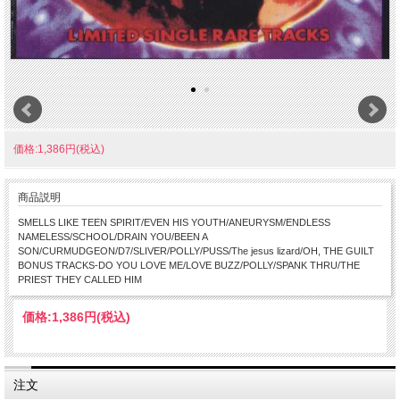
価格:1,386円(税込)
商品説明
SMELLS LIKE TEEN SPIRIT/EVEN HIS YOUTH/ANEURYSM/ENDLESS
NAMELESS/SCHOOL/DRAIN YOU/BEEN A
SON/CURMUDGEON/D7/SLIVER/POLLY/PUSS/The jesus lizard/OH, THE GUILT
BONUS TRACKS-DO YOU LOVE ME/LOVE BUZZ/POLLY/SPANK THRU/THE
PRIEST THEY CALLED HIM
価格:
1,386円
(税込)
注文