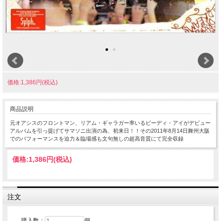
価格:1,386円(税込)
商品説明
元オアシスのフロントマン、リアム・ギャラガー率いるビーディ・アイがデビュー
アルバムを引っ提げてサマソニ出演の為、初来日！！その2011年8月14日舞州大阪
でのパフォーマンスを迫力＆臨場感も文句無しの超高音質にて完全収録
価格:
1,386円
(税込)
注文
購入数：
個