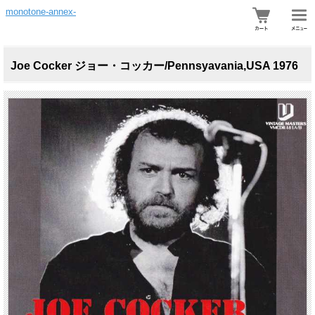
monotone-annex-
Joe Cocker ジョー・コッカー/Pennsyavania,USA 1976