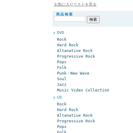
お気に入りリストを見る
商品検索
DVD
Rock
Hard Rock
Altanative Rock
Progressive Rock
Pops
Folk
Punk・New Wave
Soul
Jazz
Music Video Collection
CD
Rock
Hard Rock
Altanative Rock
Progressive Rock
Pops
Folk