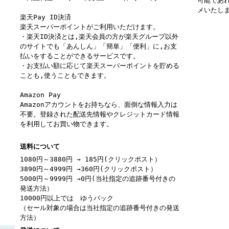
可能であ
メいたし
楽天Pay ID決済
楽天スーパーポイントがご利用いただけます。
・楽天ID決済とは,楽天会員の方が楽天グループ以外
のサイトでも「あんしん」「簡単」「便利」に,お支
払いをすることができるサービスです。
・お支払い額に応じて楽天スーパーポイントを貯める
ことも,使うこともできます。
Amazon Pay
Amazonアカウントをお持ちなら、面倒な情報入力は
不要。登録された配送先情報やクレジットカード情報
を利用してお買い物できます。
送料について
1080円～3880円 → 185円(クリックポスト）
3890円～4999円 →360円(クリックポスト）
5000円～9999円 →0円(当社指定の追跡番号付きの
発送方法）
10000円以上では ゆうパック
（セール対象の場合は当社指定の追跡番号付きの発送
方法）