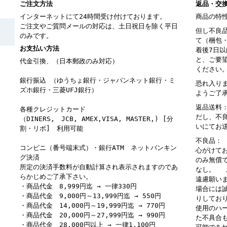
ご注文方法
返品・交
インターネットにて24時間受け付けております。
商品の特
ご注文やご質問メールの対応は、土日祝日を除く平日
但し不良
のみです。
て（梱包
お支払い方法
着後7日
と、ご要
代金引換、（日本郵政のみ対応）
ください
銀行振込 （ゆうちょ銀行・ジャパンネット銀行・ミ
恐れ入り
ズホ銀行・三菱UFJ銀行）
ようご了
返品送料
各種クレジットカード
だし、不
（DINERS, JCB, AMEX,VISA, MASTER,) [分
いにてお
割・リボ] 利用可能
不良品：
コンビニ（番号端末式）・銀行ATM ネットバンキン
心がけて
グ決済
のみ無償
所定の決済手数料が自動計算され表示されますのであ
なし。 
らかじめご了承下さい。
遠慮願い
・商品代金 8,999円迄 → 一律330円
場合には
・商品代金 9,000円～13,999円迄 → 550円
りしてお
・商品代金 14,000円～19,999円迄 → 770円
使用のハ
・商品代金 20,000円～27,999円迄 → 990円
た不具合
・商品代金 28,000円以上 → 一律1,100円