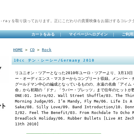
lu-raｙを取り扱っております。正にこだわりの貴重映像をお届けするコレクタ
カートをみる
｜
マイページへログイン
｜
ご利用
HOME
>
CD
>
Rock
10cc テン・シーシー/Germany 2010
リユニオン・ツアーとなった2010年ユーロ・ツアーより、3月13
ー・オーディエンス・マスターからコンプリート収録。メンバー・
グールドマン中心の編成となっているものの、永遠の名曲「アイム
命」から初期の「ドナ」「ラバー・ブレッツ」まで往年のヒットが甦
ONE:01. Intro/02. Wall Street Shuffle/03. The Thi
Morning Judge/05. I’m Mandy, Fly Me/06. Life Is A
Sake/08. Silly Love/09. Band Introduction/10. Don
I/02. Feel The Benefit/03. From Rochdale To Ocho 
Dreadlock Holiday/06. Rubber Bullets [Live At Zec
13th 2010]