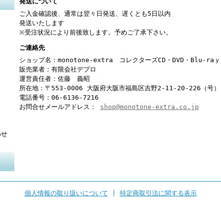
発送について
ご入金確認後、通常は翌々日発送、遅くとも5日以内
発送いたします
※受注状況により前後致します。予めご了承下さい。
ご連絡先
ショップ名：monotone-extra コレクターズCD・DVD・Blu-r
販売業者：有限会社デプロ
運営責任者：佐藤 義昭
所在地：〒553-0006 大阪府大阪市福島区吉野2-11-20-226（号）
電話番号：06-6136-7216
お問合せメールアドレス：
shop@monotone-extra.co.jp
わせ
個人情報の取り扱いについて
|
特定商取引法に関する表示