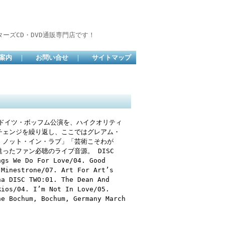
ーズCD・DVD通販専門店です！
案内
｜
お問い合せ
｜
サイトマップ
日ドイツ・ボッフム公演を、ハイクオリティ
チェンジを繰り返し、ここではグレアム・
・ノット・イン・ラブ」「芸術こそわが
ったファン必聴のライブ音源。 DISC
ngs We Do For Love/04. Good
 Minestrone/07. Art For Art’s
na DISC TWO:01. The Dean And
Rios/04. I’m Not In Love/05.
he Bochum, Bochum, Germany March