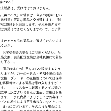
換について
性上返品は、受け付けておりません。
品（再生不良）の場合は、当店の負担におい
・送料等）正常な同品と交換致します。 到
以内に連絡をお願致します。それを過ぎます
望はお受けできなくなりますの で、ご了承
。
ますがセール品の返品はご遠慮くださいます
承ください
： お客様都合の場合はご容赦ください。た
良品交換、誤品配送交換は当社負担にて着払
送り下さい。
 商品は細心の注意をはらい販売するよう
おりますが、万一の不具合・初期不良の場合
で交換、プレーヤーの互換性については保障
お客様都合による返品は恐れ入りますがご
ます。 ※マスターに起因するノイズ等の
誠に申し訳ございませんが返品、交換はお断
ります。 また商品によりましてはお客様ご
ードとの相性により再生出来ないなどといっ
も まれにございます。そのような場合には