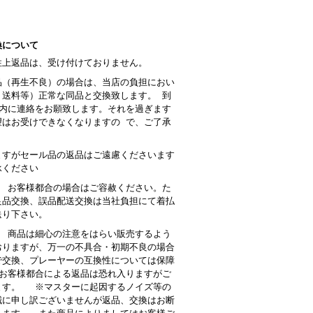
換について
性上返品は、受け付けておりません。
品（再生不良）の場合は、当店の負担におい
・送料等）正常な同品と交換致します。 到
以内に連絡をお願致します。それを過ぎます
望はお受けできなくなりますの で、ご了承
。
ますがセール品の返品はご遠慮くださいます
承ください
： お客様都合の場合はご容赦ください。た
良品交換、誤品配送交換は当社負担にて着払
送り下さい。
 商品は細心の注意をはらい販売するよう
おりますが、万一の不具合・初期不良の場合
で交換、プレーヤーの互換性については保障
お客様都合による返品は恐れ入りますがご
ます。 ※マスターに起因するノイズ等の
誠に申し訳ございませんが返品、交換はお断