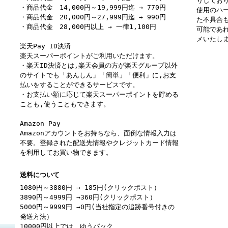
りしてお
・商品代金 14,000円～19,999円迄 → 770円
使用のハ
・商品代金 20,000円～27,999円迄 → 990円
た不具合
・商品代金 28,000円以上 → 一律1,100円
可能であ
メいたし
楽天Pay ID決済
楽天スーパーポイントがご利用いただけます。
・楽天ID決済とは,楽天会員の方が楽天グループ以外
のサイトでも「あんしん」「簡単」「便利」に,お支
払いをすることができるサービスです。
・お支払い額に応じて楽天スーパーポイントを貯める
ことも,使うこともできます。
Amazon Pay
Amazonアカウントをお持ちなら、面倒な情報入力は
不要。登録された配送先情報やクレジットカード情報
を利用してお買い物できます。
送料について
1080円～3880円 → 185円(クリックポスト）
3890円～4999円 →360円(クリックポスト）
5000円～9999円 →0円(当社指定の追跡番号付きの
発送方法）
10000円以上では ゆうパック