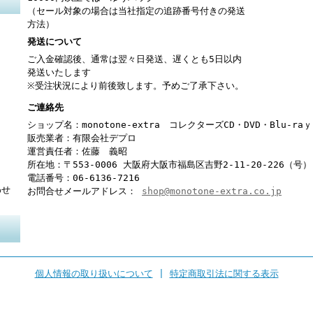
（セール対象の場合は当社指定の追跡番号付きの発送
方法）
発送について
ご入金確認後、通常は翌々日発送、遅くとも5日以内
発送いたします
※受注状況により前後致します。予めご了承下さい。
ご連絡先
ショップ名：monotone-extra コレクターズCD・DVD・Blu-r
販売業者：有限会社デプロ
運営責任者：佐藤 義昭
所在地：〒553-0006 大阪府大阪市福島区吉野2-11-20-226（号）
電話番号：06-6136-7216
わせ
お問合せメールアドレス：
shop@monotone-extra.co.jp
個人情報の取り扱いについて
|
特定商取引法に関する表示