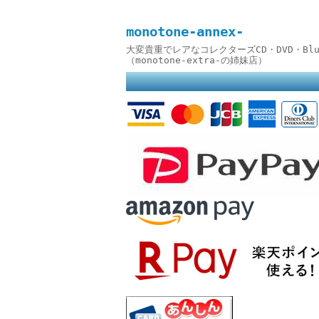
monotone-annex-
大変貴重でレアなコレクターズCD・DVD・B
（monotone-extra-の姉妹店）