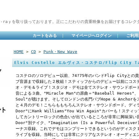
lu-raｙを取り扱っております。正にこだわりの貴重映像をお届けするコレクタ
カートをみる
｜
マイページへログイン
｜
ご利用
HOME
>
CD
>
Punk・New Wave
Elvis Costello エルヴィス・コステロ/Flip City Ta
コステロのソロデビュー以前、74?75年のバンドFlip City
ブ音源まで収録した２枚組！スティッフからのデビュー以前にコステロ
オ・デモ＆ライブ！スタジオ・デモは全てステレオ・サウンドボード
音による３曲。"Miracle Man"の原曲＝"Baseball Heroes"、"
Soul"が聴けます。そしてロンドンの名門パブHope & Anch
と４月のデモ！こちらももちろんステレオ・サウンドボード。ディランの"K
Door"にHank Williams"You Win Again"カバーも
してカントリーロックの色合いが出ているところが非常に興味深い音源。さら
Door"別テイク、"Imagination (Is a Powerful Deceiv
ーナス収録。これでデモはコンプリートできるというのがディスク
ライブを収録。当時にしては非常にクリアなステレオ・オーディエ