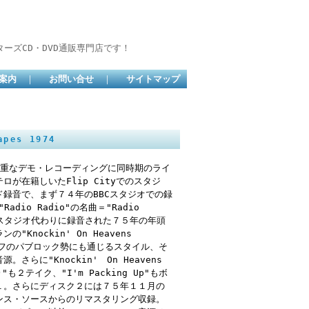
ーズCD・DVD通販専門店です！
案内
｜
お問い合せ
｜
サイトマップ
pes 1974
との貴重なデモ・レコーディングに同時期のライ
が在籍しいたFlip Cityでのスタジ
録音で、まず７４年のBBCスタジオでの録
Radio Radio"の名曲＝"Radio
orをスタジオ代わりに録音された７５年の年頭
nockin' On Heavens
！スティッフのパブロック勢にも通じるスタイル、そ
に"Knockin' On Heavens
er)"も２テイク、"I'm Packing Up"もボ
１。さらにディスク２には７５年１１月の
ンス・ソースからのリマスタリング収録。