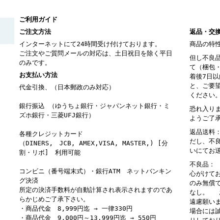
ご利用ガイド
ご注文方法
返品・交
インターネットにて24時間受け付けております。
商品の特
ご注文やご質問メールの対応は、土日祝日を除く平日
但し不良
のみです。
て（梱包
お支払い方法
着後7日
と、ご要
代金引換、（日本郵政のみ対応）
ください
銀行振込 （ゆうちょ銀行・ジャパンネット銀行・ミ
恐れ入り
ズホ銀行・三菱UFJ銀行）
ようご了
返品送料
各種クレジットカード
だし、不
（DINERS, JCB, AMEX,VISA, MASTER,) [分
いにてお
割・リボ] 利用可能
不良品：
コンビニ（番号端末式）・銀行ATM ネットバンキン
心がけて
グ決済
のみ無償
所定の決済手数料が自動計算され表示されますのであ
なし。 
らかじめご了承下さい。
遠慮願い
・商品代金 8,999円迄 → 一律330円
場合には
・商品代金 9,000円～13,999円迄 → 550円