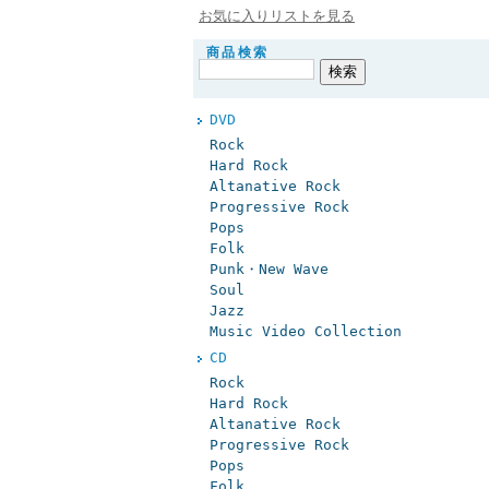
お気に入りリストを見る
商品検索
DVD
Rock
Hard Rock
Altanative Rock
Progressive Rock
Pops
Folk
Punk・New Wave
Soul
Jazz
Music Video Collection
CD
Rock
Hard Rock
Altanative Rock
Progressive Rock
Pops
Folk