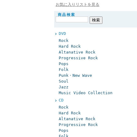
お気に入りリストを見る
商品検索
DVD
Rock
Hard Rock
Altanative Rock
Progressive Rock
Pops
Folk
Punk・New Wave
Soul
Jazz
Music Video Collection
CD
Rock
Hard Rock
Altanative Rock
Progressive Rock
Pops
Folk