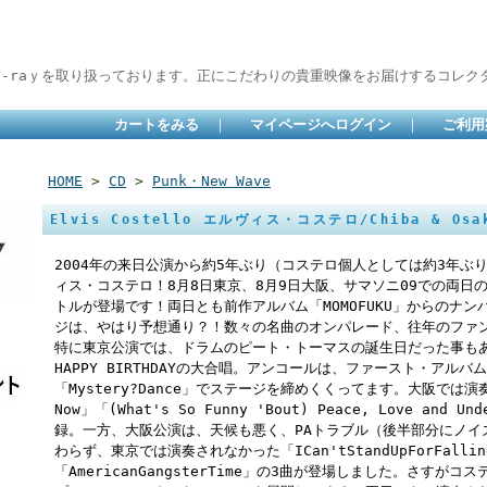
lu-raｙを取り扱っております。正にこだわりの貴重映像をお届けするコレクタ
カートをみる
｜
マイページへログイン
｜
ご利用
HOME
>
CD
>
Punk・New Wave
Elvis Costello エルヴィス・コステロ/Chiba & Osak
2004年の来日公演から約5年ぶり（コステロ個人としては約3年ぶり）
ィス・コステロ！8月8日東京、8月9日大阪、サマソニ09での両日
トルが登場です！両日とも前作アルバム「MOMOFUKU」からのナンバー
ジは、やはり予想通り？！数々の名曲のオンパレード、往年のファ
特に東京公演では、ドラムのピート・トーマスの誕生日だった事も
HAPPY BIRTHDAYの大合唱。アンコールは、ファースト・アル
「Mystery?Dance」でステージを締めくくってます。大阪では演奏され
Now」「(What's So Funny 'Bout) Peace, Love and Un
録。一方、大阪公演は、天候も悪く、PAトラブル（後半部分にノイ
わらず、東京では演奏されなかった「ICan'tStandUpForFallingD
「AmericanGangsterTime」の3曲が登場しました。さす