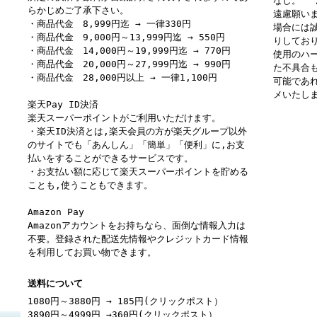
なし。 
らかじめご了承下さい。
遠慮願い
・商品代金 8,999円迄 → 一律330円
場合には
・商品代金 9,000円～13,999円迄 → 550円
りしてお
・商品代金 14,000円～19,999円迄 → 770円
使用のハ
・商品代金 20,000円～27,999円迄 → 990円
た不具合
・商品代金 28,000円以上 → 一律1,100円
可能であ
メいたし
楽天Pay ID決済
楽天スーパーポイントがご利用いただけます。
・楽天ID決済とは,楽天会員の方が楽天グループ以外
のサイトでも「あんしん」「簡単」「便利」に,お支
払いをすることができるサービスです。
・お支払い額に応じて楽天スーパーポイントを貯める
ことも,使うこともできます。
Amazon Pay
Amazonアカウントをお持ちなら、面倒な情報入力は
不要。登録された配送先情報やクレジットカード情報
を利用してお買い物できます。
送料について
1080円～3880円 → 185円(クリックポスト）
3890円～4999円 →360円(クリックポスト）