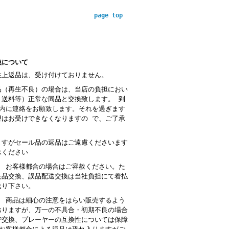
page top
換について
性上返品は、受け付けておりません。
品（再生不良）の場合は、当店の負担におい
・送料等）正常な同品と交換致します。 到
以内に連絡をお願致します。それを過ぎます
望はお受けできなくなりますの で、ご了承
。
ますがセール品の返品はご遠慮くださいます
承ください
： お客様都合の場合はご容赦ください。た
良品交換、誤品配送交換は当社負担にて着払
送り下さい。
 商品は細心の注意をはらい販売するよう
おりますが、万一の不具合・初期不良の場合
で交換、プレーヤーの互換性については保障