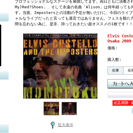
プロフェッショナルなステージを展開してます。両日ともに演奏された「(Th
My)Red?Shoes」、そして永遠の名曲「Alison」は何年経っ
す。当面、Impostersとの活動の予定が無いだけに、今回のラ
ャルなライブだったと言っても過言ではありません。フェスを観た
間を忘れない為に、是非、持っておきたい超オススメの1枚です！！
Elvis Co
Osaka 2009
価格:
購入数:
在庫
在
拡大表示