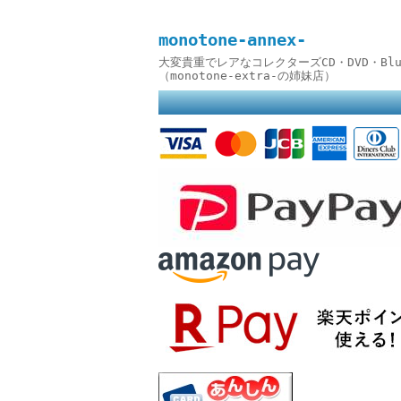
monotone-annex-
大変貴重でレアなコレクターズCD・DVD・B
（monotone-extra-の姉妹店）