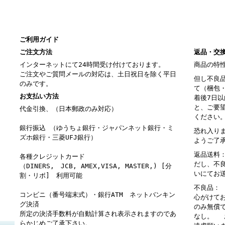
ご利用ガイド
ご注文方法
返品・交
インターネットにて24時間受け付けております。
商品の特
ご注文やご質問メールの対応は、土日祝日を除く平日
但し不良
のみです。
て（梱包
お支払い方法
着後7日
と、ご要
代金引換、（日本郵政のみ対応）
ください
銀行振込 （ゆうちょ銀行・ジャパンネット銀行・ミ
恐れ入り
ズホ銀行・三菱UFJ銀行）
ようご了
返品送料
各種クレジットカード
だし、不
（DINERS, JCB, AMEX,VISA, MASTER,) [分
いにてお
割・リボ] 利用可能
不良品：
コンビニ（番号端末式）・銀行ATM ネットバンキン
心がけて
グ決済
のみ無償
所定の決済手数料が自動計算され表示されますのであ
なし。 
らかじめご了承下さい。