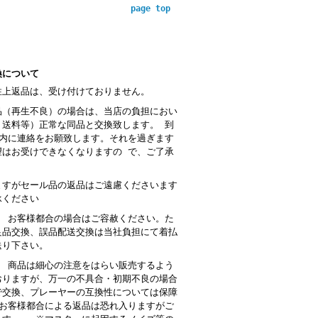
page top
換について
性上返品は、受け付けておりません。
品（再生不良）の場合は、当店の負担におい
・送料等）正常な同品と交換致します。 到
以内に連絡をお願致します。それを過ぎます
望はお受けできなくなりますの で、ご了承
。
ますがセール品の返品はご遠慮くださいます
承ください
： お客様都合の場合はご容赦ください。た
良品交換、誤品配送交換は当社負担にて着払
送り下さい。
 商品は細心の注意をはらい販売するよう
おりますが、万一の不具合・初期不良の場合
で交換、プレーヤーの互換性については保障
お客様都合による返品は恐れ入りますがご