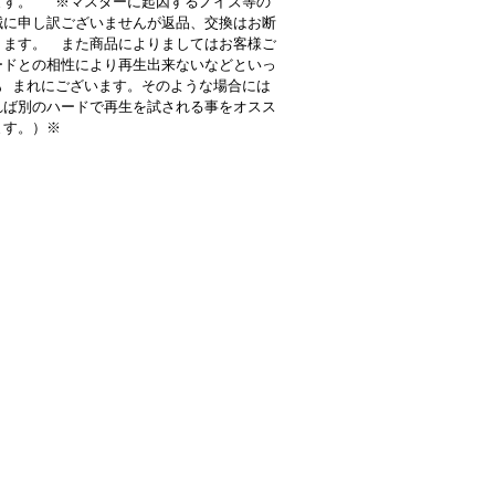
ます。 ※マスターに起因するノイズ等の
誠に申し訳ございませんが返品、交換はお断
ります。 また商品によりましてはお客様ご
ードとの相性により再生出来ないなどといっ
も まれにございます。そのような場合には
れば別のハードで再生を試される事をオスス
ます。）※