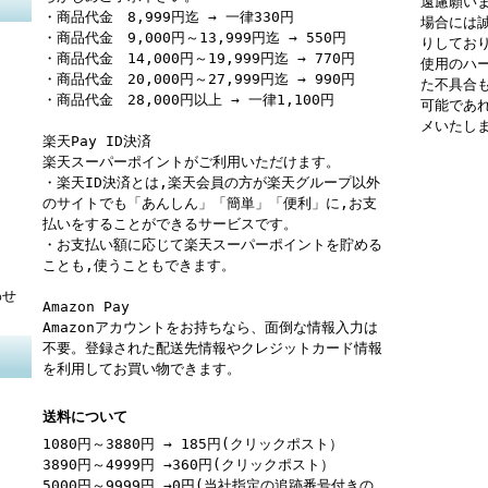
遠慮願い
・商品代金 8,999円迄 → 一律330円
場合には
・商品代金 9,000円～13,999円迄 → 550円
りしてお
・商品代金 14,000円～19,999円迄 → 770円
使用のハ
・商品代金 20,000円～27,999円迄 → 990円
た不具合
・商品代金 28,000円以上 → 一律1,100円
可能であ
メいたし
楽天Pay ID決済
楽天スーパーポイントがご利用いただけます。
・楽天ID決済とは,楽天会員の方が楽天グループ以外
のサイトでも「あんしん」「簡単」「便利」に,お支
払いをすることができるサービスです。
・お支払い額に応じて楽天スーパーポイントを貯める
ことも,使うこともできます。
わせ
Amazon Pay
Amazonアカウントをお持ちなら、面倒な情報入力は
不要。登録された配送先情報やクレジットカード情報
を利用してお買い物できます。
送料について
1080円～3880円 → 185円(クリックポスト）
3890円～4999円 →360円(クリックポスト）
5000円～9999円 →0円(当社指定の追跡番号付きの