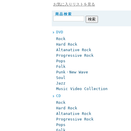
お気に入りリストを見る
商品検索
DVD
Rock
Hard Rock
Altanative Rock
Progressive Rock
Pops
Folk
Punk・New Wave
Soul
Jazz
Music Video Collection
CD
Rock
Hard Rock
Altanative Rock
Progressive Rock
Pops
Folk