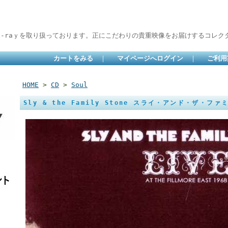
lu-raｙを取り扱っております。正にこだわりの貴重映像をお届けするコレクタ
カートをみる
｜
マイページへログイン
｜
ご利用
HOME
>
CD
>
Soul
Sly & the Family Stone スライ・アンド・ザ・ファ