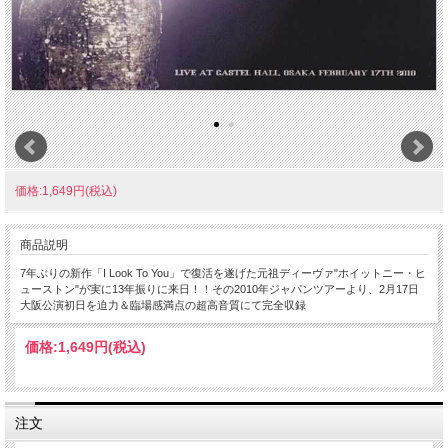
価格:1,649円(税込)
商品説明
7年ぶりの新作「I Look To You」で復活を遂げた元祖ディーヴァ"ホイットニー・ヒ
ューストン"が実に13年振りに来日！！その2010年ジャパンツアーより、2月17日
大阪公演初日を迫力＆臨場感満点の超高音質にて完全収録
価格:
1,649円
(税込)
注文