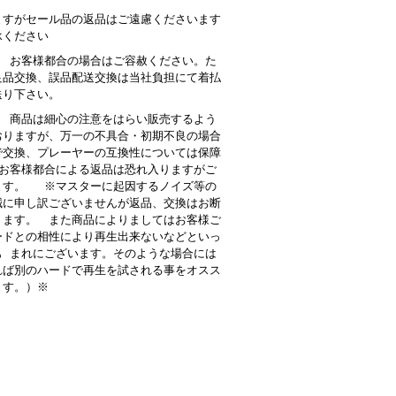
ますがセール品の返品はご遠慮くださいます
承ください
： お客様都合の場合はご容赦ください。た
良品交換、誤品配送交換は当社負担にて着払
送り下さい。
 商品は細心の注意をはらい販売するよう
おりますが、万一の不具合・初期不良の場合
で交換、プレーヤーの互換性については保障
お客様都合による返品は恐れ入りますがご
ます。 ※マスターに起因するノイズ等の
誠に申し訳ございませんが返品、交換はお断
ります。 また商品によりましてはお客様ご
ードとの相性により再生出来ないなどといっ
も まれにございます。そのような場合には
れば別のハードで再生を試される事をオスス
ます。）※