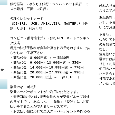
銀行振込 （ゆうちょ銀行・ジャパンネット銀行・ミ
恐れ入り
ズホ銀行・三菱UFJ銀行）
ようご了
返品送料
各種クレジットカード
だし、不
（DINERS, JCB, AMEX,VISA, MASTER,) [分
いにてお
割・リボ] 利用可能
不良品：
コンビニ（番号端末式）・銀行ATM ネットバンキン
心がけて
グ決済
のみ無償
所定の決済手数料が自動計算され表示されますのであ
なし。 
らかじめご了承下さい。
遠慮願い
・商品代金 8,999円迄 → 一律330円
場合には
・商品代金 9,000円～13,999円迄 → 550円
りしてお
・商品代金 14,000円～19,999円迄 → 770円
使用のハ
わせ
・商品代金 20,000円～27,999円迄 → 990円
た不具合
・商品代金 28,000円以上 → 一律1,100円
可能であ
メいたし
楽天Pay ID決済
楽天スーパーポイントがご利用いただけます。
・楽天ID決済とは,楽天会員の方が楽天グループ以外
のサイトでも「あんしん」「簡単」「便利」に,お支
払いをすることができるサービスです。
・お支払い額に応じて楽天スーパーポイントを貯める