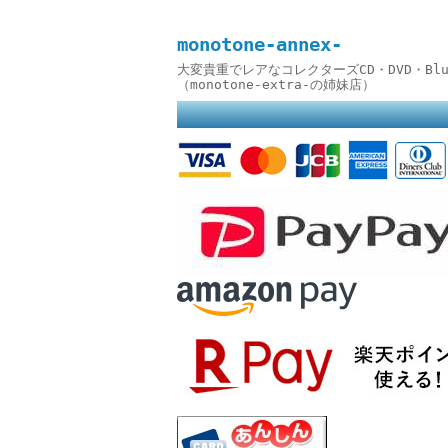
monotone-annex-
大変貴重でレアなコレクターズCD・DVD・B
（monotone-extra-の姉妹店）