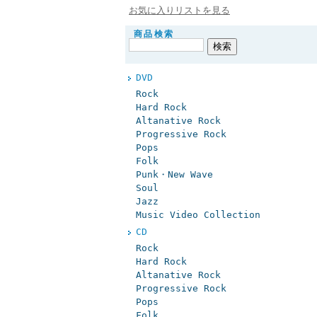
お気に入りリストを見る
商品検索
DVD
Rock
Hard Rock
Altanative Rock
Progressive Rock
Pops
Folk
Punk・New Wave
Soul
Jazz
Music Video Collection
CD
Rock
Hard Rock
Altanative Rock
Progressive Rock
Pops
Folk