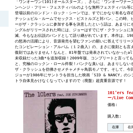
「ワンオーワン(101)オールスターズ」、さらに「ワンオーワナーズ
ンヘンジ・フリー・フェスティバルのような無料フェスティバル等
登場以前のロンドン・ロック・シーンでは、すでにかなり有名な存在で
ナッシュビル・ルームでセックス・ピストルズと対バン、この時、
ーがザ・クラッシュに参加する事を決意したという話は、あまりにも有名
ングルがリリースされた時には、ジョーはすでにザ・クラッシュに
滅、今もなお伝説のバンドとして語り継がれています。本作は、19
の怒涛の活躍により、音源発売を望むファンの願いに答えてリリー
たコンピレーション・アルバム（１２曲入）の、まさに復刻とも言
復刻ではありません！なんと、81年盤では発表されていなかったalter
未収録だった3曲*を追加収録！2009年版、コンプリートと言って
と、究極のロックン・ロール炸裂！パンクな臭いは、あまりしない
ザ・クラッシュを彷彿させメチャメチャ鳥肌モノです。そして、今回
ジョーが1986年にサントラを担当した映画「SID & NANCY」
トラ自体見かけなくなっていますので（廃盤）超貴重音源です！
101’ers f
ー/Live Com
価格:
購入数:
在庫
在