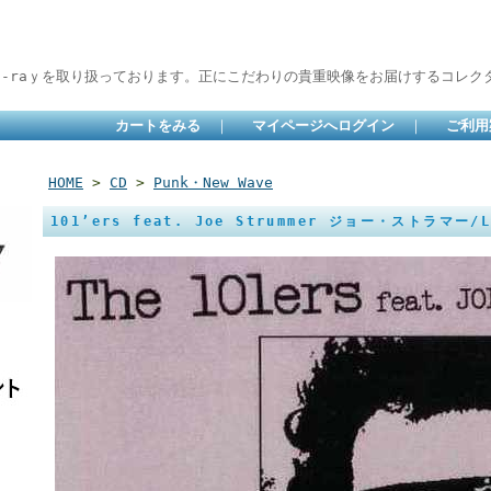
lu-raｙを取り扱っております。正にこだわりの貴重映像をお届けするコレクタ
カートをみる
｜
マイページへログイン
｜
ご利用
HOME
>
CD
>
Punk・New Wave
101’ers feat. Joe Strummer ジョー・ストラマー/Li