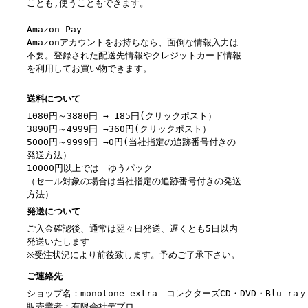
ことも,使うこともできます。
Amazon Pay
Amazonアカウントをお持ちなら、面倒な情報入力は
不要。登録された配送先情報やクレジットカード情報
を利用してお買い物できます。
送料について
1080円～3880円 → 185円(クリックポスト）
3890円～4999円 →360円(クリックポスト）
5000円～9999円 →0円(当社指定の追跡番号付きの
発送方法）
10000円以上では ゆうパック
（セール対象の場合は当社指定の追跡番号付きの発送
方法）
発送について
ご入金確認後、通常は翌々日発送、遅くとも5日以内
発送いたします
※受注状況により前後致します。予めご了承下さい。
ご連絡先
ショップ名：monotone-extra コレクターズCD・DVD・Blu-r
販売業者：有限会社デプロ