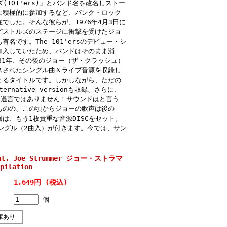
(101'ers)」とバンド名を改名しストー
に積極的に参加するなど、パンク・ロック
した。そんな彼らが、1976年4月3日に
ピストルズのステージに衝撃を受けたジョ
です。The 101'ersのデビュー・シ
加入していたため、バンドはそのまま消
81年、その後のジョー（ザ・クラッシュ）
スされたシングル曲＆ライブ音源を収録し
えるタイトルです。しかしながら、ただの
native versionも収録、さらに、
も過言ではありません！サウンドはと言う
ものの、この頃からジョーの歌声は後の
は、もう1枚貴重な音源DISCをセット。
のシングル（2曲入）が付きます。今では、サン
eat. Joe Strummer ジョー・ストラマ
pilation
1,649円 (税込)
個
庫あり