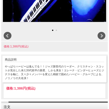
価格:1,386円(税込)
商品説明
やっぱりハービーは進んでる！！ジャズ新世代のリーダー、クリスチャン・スコッ
トが見出した未だ20代前半の新星、しかも美女！エレーナ・ピンダーヒューズとジ
ナスを軸に、又々少々メンバーを変えた精鋭で固めたハービー・グループによる、
ノリノリの大名演！
価格:
1,386円
(税込)
注文