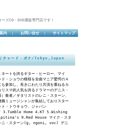
ーズCD・DVD通販専門店です！
案内
｜
お問い合せ
｜
サイトマップ
 リチャード・ボナ/Tokyo,Japan
ミネートを誇るギター・ヒーロー、マイ
ンド・ショウの模様を全曲マニア驚愕のＡ
にも参加し、長きにわたり共演を重ねるカ
カリスマ的人気を誇るドラマーのデニス・
器）奏者／ギタリストのレニ・スターン、
凄腕ミュージシャンが集結しておりスター
ット・トウキョウ、ジャパン
f 3.Tumble Home 4.KT 5.Wishing
.Tipitina's 9.Red House マイク・スタ
・スターン(g, ngoni, voc) デニ