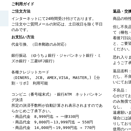
ご利用ガイド
ご注文方法
返品・交
インターネットにて24時間受け付けております。
商品の特
ご注文やご質問メールの対応は、土日祝日を除く平日
但し不良
のみです。
て（梱包
お支払い方法
着後7日
と、ご要
代金引換、（日本郵政のみ対応）
ください
銀行振込 （ゆうちょ銀行・ジャパンネット銀行・ミ
恐れ入り
ズホ銀行・三菱UFJ銀行）
ようご了
返品送料
各種クレジットカード
だし、不
（DINERS, JCB, AMEX,VISA, MASTER,) [分
いにてお
割・リボ] 利用可能
不良品：
コンビニ（番号端末式）・銀行ATM ネットバンキン
心がけて
グ決済
のみ無償
所定の決済手数料が自動計算され表示されますのであ
なし。 
らかじめご了承下さい。
遠慮願い
・商品代金 8,999円迄 → 一律330円
場合には
・商品代金 9,000円～13,999円迄 → 550円
りしてお
・商品代金 14,000円～19,999円迄 → 770円
使用のハ