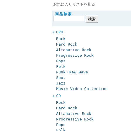
お気に入りリストを見る
商品検索
DVD
Rock
Hard Rock
Altanative Rock
Progressive Rock
Pops
Folk
Punk・New Wave
Soul
Jazz
Music Video Collection
CD
Rock
Hard Rock
Altanative Rock
Progressive Rock
Pops
Folk