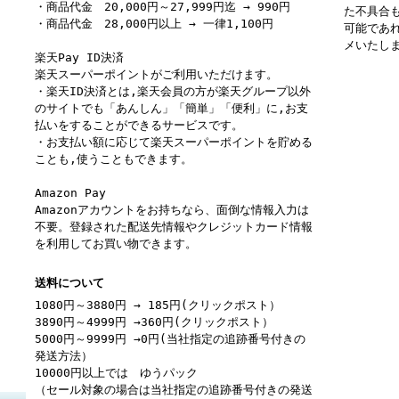
・商品代金 20,000円～27,999円迄 → 990円
た不具合
・商品代金 28,000円以上 → 一律1,100円
可能であ
メいたし
楽天Pay ID決済
楽天スーパーポイントがご利用いただけます。
・楽天ID決済とは,楽天会員の方が楽天グループ以外
のサイトでも「あんしん」「簡単」「便利」に,お支
払いをすることができるサービスです。
・お支払い額に応じて楽天スーパーポイントを貯める
ことも,使うこともできます。
Amazon Pay
Amazonアカウントをお持ちなら、面倒な情報入力は
不要。登録された配送先情報やクレジットカード情報
を利用してお買い物できます。
送料について
1080円～3880円 → 185円(クリックポスト）
3890円～4999円 →360円(クリックポスト）
5000円～9999円 →0円(当社指定の追跡番号付きの
発送方法）
10000円以上では ゆうパック
（セール対象の場合は当社指定の追跡番号付きの発送