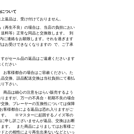
換について
性上返品は、受け付けておりません。
品（再生不良）の場合は、当店の負担におい
・送料等）正常な同品と交換致します。 到
以内に連絡をお願致します。それを過ぎます
望はお受けできなくなりますの で、ご了承
。
ますがセール品の返品はご遠慮くださいます
承ください
： お客様都合の場合はご容赦ください。た
良品交換、誤品配送交換は当社負担にて着払
送り下さい。
 商品は細心の注意をはらい販売するよう
おりますが、万一の不具合・初期不良の場合
で交換、プレーヤーの互換性については保障
お客様都合による返品は恐れ入りますがご
ます。 ※マスターに起因するノイズ等の
誠に申し訳ございませんが返品、交換はお断
ります。 また商品によりましてはお客様ご
ードとの相性により再生出来ないなどといっ