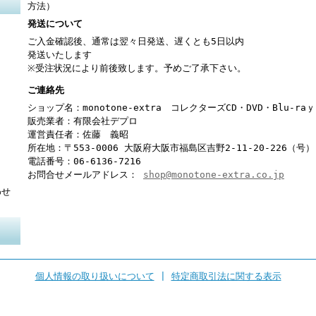
方法）
発送について
ご入金確認後、通常は翌々日発送、遅くとも5日以内
発送いたします
※受注状況により前後致します。予めご了承下さい。
ご連絡先
ショップ名：monotone-extra コレクターズCD・DVD・Blu-r
販売業者：有限会社デプロ
運営責任者：佐藤 義昭
所在地：〒553-0006 大阪府大阪市福島区吉野2-11-20-226（号）
電話番号：06-6136-7216
お問合せメールアドレス：
shop@monotone-extra.co.jp
わせ
個人情報の取り扱いについて
|
特定商取引法に関する表示