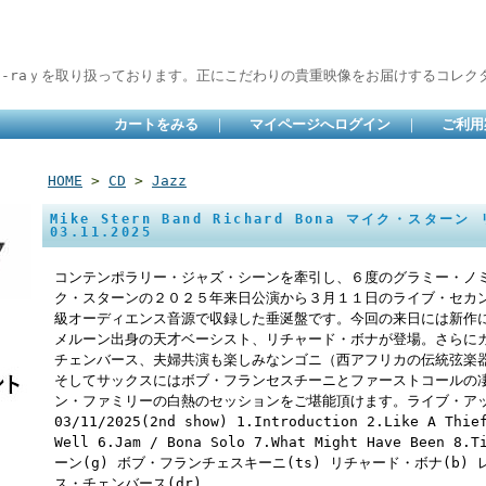
lu-raｙを取り扱っております。正にこだわりの貴重映像をお届けするコレクタ
カートをみる
｜
マイページへログイン
｜
ご利用
HOME
>
CD
>
Jazz
Mike Stern Band Richard Bona マイク・スターン
03.11.2025
コンテンポラリー・ジャズ・シーンを牽引し、６度のグラミー・ノ
ク・スターンの２０２５年来日公演から３月１１日のライブ・セカ
級オーディエンス音源で収録した垂涎盤です。今回の来日には新作
メルーン出身の天才ベーシスト、リチャード・ボナが登場。さらに
チェンバース、夫婦共演も楽しみなンゴニ（西アフリカの伝統弦楽
そしてサックスにはボブ・フランセスチーニとファーストコールの
ン・ファミリーの白熱のセッションをご堪能頂けます。ライブ・ア
03/11/2025(2nd show) 1.Introduction 2.Like A Thie
Well 6.Jam / Bona Solo 7.What Might Have Been 8
ーン(g) ボブ・フランチェスキーニ(ts) リチャード・ボナ(b) レニ
ス・チェンバース(dr)