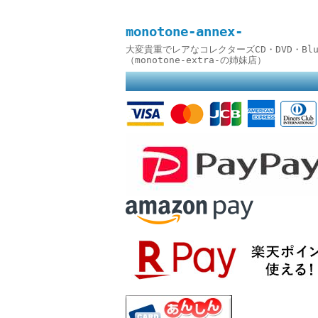
monotone-annex-
大変貴重でレアなコレクターズCD・DVD・B
（monotone-extra-の姉妹店）