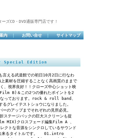
ーズCD・DVD通販専門店です！
案内
｜
お問い合せ
｜
サイトマップ
 Special Edition
も言える武道館での初日10月2日に行なわ
極上素材を圧縮することなく高画質のままで
無く、視界良好！！クローズ中心ショット映
Film B)＆この2つの優れたポイントを2
おります。rock & roll band、
足するグレイテストショウになりました。
他メンバーのアップまでそれぞれの見所必見。
で時折ステージバックの巨大スクリーンも捉
 MIX)クロスフェード編集Film A 、
イレクトな音源をシンクロしているサウンド
出来るタイトルです。 01.intro