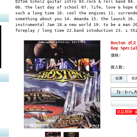
02Tom Scholz guitar intro 03.rock & roll band 04.
06. the last day of school 07. life, love & hope 
such a long time 10. cool the engines 11. surrend
something about you 14. Amanda 15. the launch 16.
instrumental Jam 18.a new world 19. to be a man 2
foreplay / long time 22.band intoduction 23. i th
Boston ボス
Ray Specia
価格:
購入数:
在庫
在