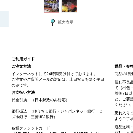
拡大表示
ご利用ガイド
ご注文方法
返品・交
インターネットにて24時間受け付けております。
商品の特
ご注文やご質問メールの対応は、土日祝日を除く平日
但し不良
のみです。
て（梱包
お支払い方法
着後7日
と、ご要
代金引換、（日本郵政のみ対応）
ください
銀行振込 （ゆうちょ銀行・ジャパンネット銀行・ミ
恐れ入り
ズホ銀行・三菱UFJ銀行）
ようご了
返品送料
各種クレジットカード
だし、不