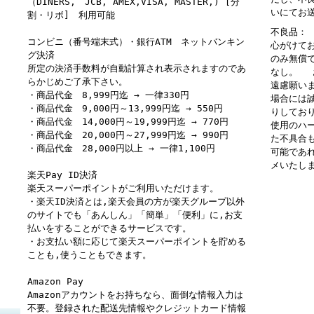
（DINERS, JCB, AMEX,VISA, MASTER,) [分
いにてお
割・リボ] 利用可能
不良品：
コンビニ（番号端末式）・銀行ATM ネットバンキン
心がけて
グ決済
のみ無償
所定の決済手数料が自動計算され表示されますのであ
なし。 
らかじめご了承下さい。
遠慮願い
・商品代金 8,999円迄 → 一律330円
場合には
・商品代金 9,000円～13,999円迄 → 550円
りしてお
・商品代金 14,000円～19,999円迄 → 770円
使用のハ
・商品代金 20,000円～27,999円迄 → 990円
た不具合
・商品代金 28,000円以上 → 一律1,100円
可能であ
メいたし
楽天Pay ID決済
楽天スーパーポイントがご利用いただけます。
・楽天ID決済とは,楽天会員の方が楽天グループ以外
のサイトでも「あんしん」「簡単」「便利」に,お支
払いをすることができるサービスです。
・お支払い額に応じて楽天スーパーポイントを貯める
ことも,使うこともできます。
Amazon Pay
Amazonアカウントをお持ちなら、面倒な情報入力は
不要。登録された配送先情報やクレジットカード情報