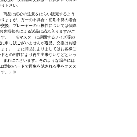
送り下さい。
 商品は細心の注意をはらい販売するよう
おりますが、万一の不具合・初期不良の場合
で交換、プレーヤーの互換性については保障
お客様都合による返品は恐れ入りますがご
ます。 ※マスターに起因するノイズ等の
誠に申し訳ございませんが返品、交換はお断
ります。 また商品によりましてはお客様ご
ードとの相性により再生出来ないなどといっ
も まれにございます。そのような場合には
れば別のハードで再生を試される事をオスス
ます。）※