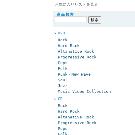
お気に入りリストを見る
商品検索
DVD
Rock
Hard Rock
Altanative Rock
Progressive Rock
Pops
Folk
Punk・New Wave
Soul
Jazz
Music Video Collection
CD
Rock
Hard Rock
Altanative Rock
Progressive Rock
Pops
Folk