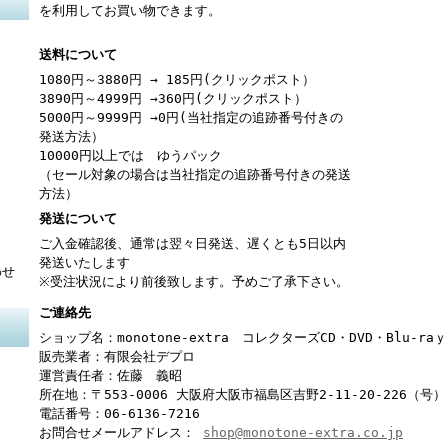
を利用してお買い物できます。
送料について
1080円～3880円 → 185円(クリックポスト）
3890円～4999円 →360円(クリックポスト）
5000円～9999円 →0円(当社指定の追跡番号付きの
発送方法）
10000円以上では ゆうパック
（セール対象の場合は当社指定の追跡番号付きの発送
方法）
発送について
ご入金確認後、通常は翌々日発送、遅くとも5日以内
発送いたします
わせ
※受注状況により前後致します。予めご了承下さい。
ご連絡先
ショップ名：monotone-extra コレクターズCD・DVD・Blu-r
販売業者：有限会社デプロ
運営責任者：佐藤 義昭
所在地：〒553-0006 大阪府大阪市福島区吉野2-11-20-226（号）
電話番号：06-6136-7216
お問合せメールアドレス：
shop@monotone-extra.co.jp