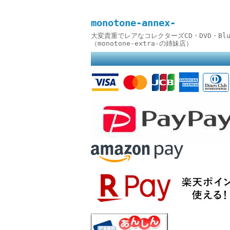
monotone-annex-
大変貴重でレアなコレクターズCD・DVD・B
（monotone-extra-の姉妹店）