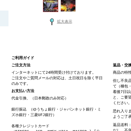
拡大表示
ご利用ガイド
ご注文方法
返品・交
インターネットにて24時間受け付けております。
商品の特
ご注文やご質問メールの対応は、土日祝日を除く平日
但し不良
のみです。
て（梱包
お支払い方法
着後7日
と、ご要
代金引換、（日本郵政のみ対応）
ください
銀行振込 （ゆうちょ銀行・ジャパンネット銀行・ミ
恐れ入り
ズホ銀行・三菱UFJ銀行）
ようご了
返品送料
各種クレジットカード
だし、不