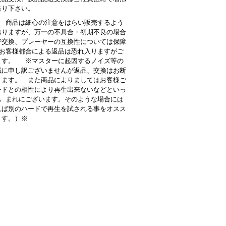
送り下さい。
 商品は細心の注意をはらい販売するよう
おりますが、万一の不具合・初期不良の場合
で交換、プレーヤーの互換性については保障
お客様都合による返品は恐れ入りますがご
ます。 ※マスターに起因するノイズ等の
誠に申し訳ございませんが返品、交換はお断
ります。 また商品によりましてはお客様ご
ードとの相性により再生出来ないなどといっ
も まれにございます。そのような場合には
れば別のハードで再生を試される事をオスス
ます。）※