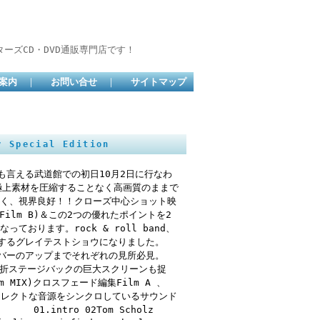
ーズCD・DVD通販専門店です！
案内
｜
お問い合せ
｜
サイトマップ
 Special Edition
も言える武道館での初日10月2日に行なわ
極上素材を圧縮することなく高画質のままで
無く、視界良好！！クローズ中心ショット映
Film B)＆この2つの優れたポイントを2
おります。rock & roll band、
足するグレイテストショウになりました。
他メンバーのアップまでそれぞれの見所必見。
で時折ステージバックの巨大スクリーンも捉
MIX)クロスフェード編集Film A 、
イレクトな音源をシンクロしているサウンド
.intro 02Tom Scholz