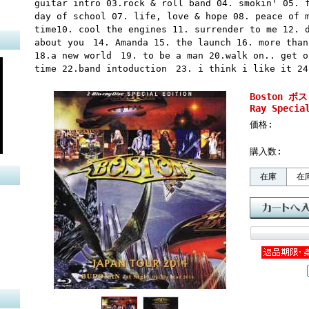
guitar intro 03.rock & roll band 04. smokin' 05. 
day of school 07. life, love & hope 08. peace of 
time10. cool the engines 11. surrender to me 12. 
about you 14. Amanda 15. the launch 16. more than
18.a new world 19. to be a man 20.walk on.. get o
time 22.band intoduction 23. i think i like it 24
Boston ボス
Ray Specia
価格:
購入数:
在庫
在