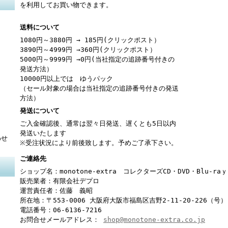
を利用してお買い物できます。
送料について
1080円～3880円 → 185円(クリックポスト）
3890円～4999円 →360円(クリックポスト）
5000円～9999円 →0円(当社指定の追跡番号付きの
発送方法）
10000円以上では ゆうパック
（セール対象の場合は当社指定の追跡番号付きの発送
方法）
発送について
ご入金確認後、通常は翌々日発送、遅くとも5日以内
発送いたします
わせ
※受注状況により前後致します。予めご了承下さい。
ご連絡先
ショップ名：monotone-extra コレクターズCD・DVD・Blu-r
販売業者：有限会社デプロ
運営責任者：佐藤 義昭
所在地：〒553-0006 大阪府大阪市福島区吉野2-11-20-226（号）
電話番号：06-6136-7216
お問合せメールアドレス：
shop@monotone-extra.co.jp