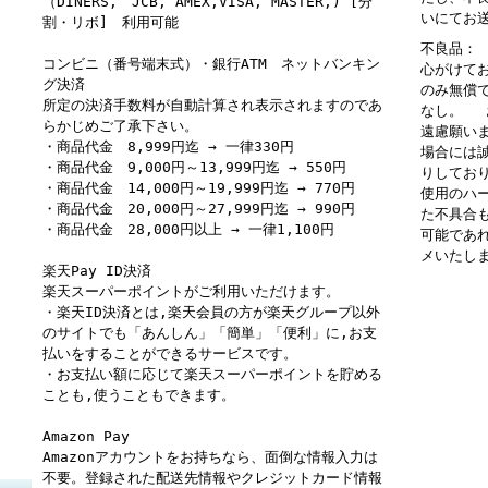
（DINERS, JCB, AMEX,VISA, MASTER,) [分
いにてお
割・リボ] 利用可能
不良品：
コンビニ（番号端末式）・銀行ATM ネットバンキン
心がけて
グ決済
のみ無償
所定の決済手数料が自動計算され表示されますのであ
なし。 
らかじめご了承下さい。
遠慮願い
・商品代金 8,999円迄 → 一律330円
場合には
・商品代金 9,000円～13,999円迄 → 550円
りしてお
・商品代金 14,000円～19,999円迄 → 770円
使用のハ
・商品代金 20,000円～27,999円迄 → 990円
た不具合
・商品代金 28,000円以上 → 一律1,100円
可能であ
メいたし
楽天Pay ID決済
楽天スーパーポイントがご利用いただけます。
・楽天ID決済とは,楽天会員の方が楽天グループ以外
のサイトでも「あんしん」「簡単」「便利」に,お支
払いをすることができるサービスです。
・お支払い額に応じて楽天スーパーポイントを貯める
ことも,使うこともできます。
Amazon Pay
Amazonアカウントをお持ちなら、面倒な情報入力は
不要。登録された配送先情報やクレジットカード情報