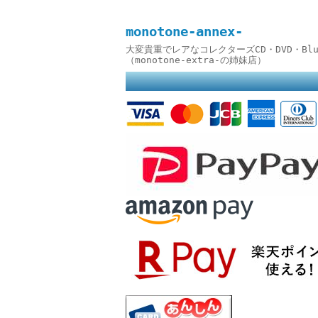
monotone-annex-
大変貴重でレアなコレクターズCD・DVD・B
（monotone-extra-の姉妹店）