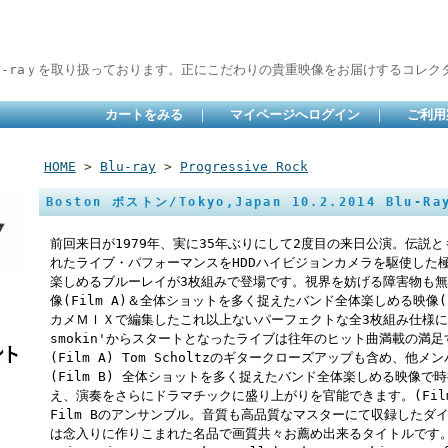
lu-raｙを取り扱っております。正にこだわりの貴重映像をお届けするコレクタ
カートをみる
｜
マイページへログイン
｜
ご利用
HOME
>
Blu-ray
>
Progressive Rock
Boston ボストン/Tokyo,Japan 10.2.2014 Blu-Ray
前回来日が1979年、実に35年ぶりにして2度目の来日公演。伝説と
れたライブ・パフォーマンスをHDDハイビジョンカメラを駆使した
楽しめるブルーレイが3枚組みで登場です。視界を妨げる障害物も
像(Film A)＆全体ショットを多く捉えたバンド全体楽しめる映像(
カメＭＩＸで編集したこれ以上ないパーフェクトな全3枚組み仕様になって
smokin'からスタートとなったライブは往年のヒット曲満載の満
(Film A) Tom Scholtzのギタークローズアップも含め、
(Film B) 全体ショットを多く捉えたバンド全体楽しめる映像
え、演奏をさらにドラマチックに盛り上がりを官能できます。(Film 
Film Bのアンサンブル。音質も高品質なマスターにて収録したダ
は念入りに作りこまれた名品で画質共々お薦め出来るタイトルです。 01