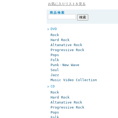
お気に入りリストを見る
商品検索
DVD
Rock
Hard Rock
Altanative Rock
Progressive Rock
Pops
Folk
Punk・New Wave
Soul
Jazz
Music Video Collection
CD
Rock
Hard Rock
Altanative Rock
Progressive Rock
Pops
Folk