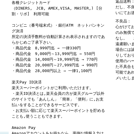
返品送料
各種クレジットカード
だし、不
（DINERS, JCB, AMEX,VISA, MASTER,) [分
いにてお
割・リボ] 利用可能
不良品：
コンビニ（番号端末式）・銀行ATM ネットバンキン
心がけて
グ決済
のみ無償
所定の決済手数料が自動計算され表示されますのであ
なし。 
らかじめご了承下さい。
遠慮願い
・商品代金 8,999円迄 → 一律330円
場合には
・商品代金 9,000円～13,999円迄 → 550円
りしてお
・商品代金 14,000円～19,999円迄 → 770円
使用のハ
・商品代金 20,000円～27,999円迄 → 990円
た不具合
・商品代金 28,000円以上 → 一律1,100円
可能であ
メいたし
楽天Pay ID決済
楽天スーパーポイントがご利用いただけます。
・楽天ID決済とは,楽天会員の方が楽天グループ以外
のサイトでも「あんしん」「簡単」「便利」に,お支
払いをすることができるサービスです。
・お支払い額に応じて楽天スーパーポイントを貯める
ことも,使うこともできます。
Amazon Pay
Amazonアカウントをお持ちなら、面倒な情報入力は