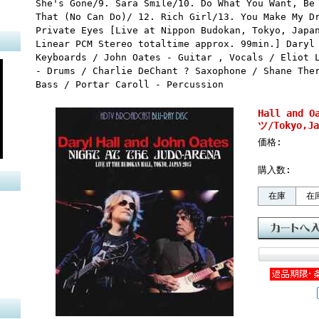
She's Gone/9. Sara Smile/10. Do What You Want, Be
That (No Can Do)/ 12. Rich Girl/13. You Make My D
Private Eyes [Live at Nippon Budokan, Tokyo, Japa
Linear PCM Stereo totaltime approx. 99min.] Daryl
Keyboards / John Oates - Guitar , Vocals / Eliot 
- Drums / Charlie DeChant ? Saxophone / Shane The
Bass / Portar Caroll - Percussion
Hall and
ツ/Tokyo,Ja
価格:
購入数:
在庫
在