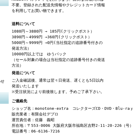
不要。登録された配送先情報やクレジットカード情報
を利用してお買い物できます。
送料について
1080円～3880円 → 185円(クリックポスト）
3890円～4999円 →360円(クリックポスト）
5000円～9999円 →0円(当社指定の追跡番号付きの
発送方法）
10000円以上では ゆうパック
（セール対象の場合は当社指定の追跡番号付きの発送
方法）
発送について
ご入金確認後、通常は翌々日発送、遅くとも5日以内
わせ
発送いたします
※受注状況により前後致します。予めご了承下さい。
ご連絡先
ショップ名：monotone-extra コレクターズCD・DVD・Blu-r
販売業者：有限会社デプロ
運営責任者：佐藤 義昭
所在地：〒553-0006 大阪府大阪市福島区吉野2-11-20-226（号）
電話番号：06-6136-7216