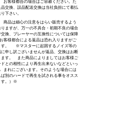
： お客様都合の場合はご容赦ください。た
良品交換、誤品配送交換は当社負担にて着払
送り下さい。
 商品は細心の注意をはらい販売するよう
おりますが、万一の不具合・初期不良の場合
で交換、プレーヤーの互換性については保障
お客様都合による返品は恐れ入りますがご
ます。 ※マスターに起因するノイズ等の
誠に申し訳ございませんが返品、交換はお断
ります。 また商品によりましてはお客様ご
ードとの相性により再生出来ないなどといっ
も まれにございます。そのような場合には
れば別のハードで再生を試される事をオスス
ます。）※