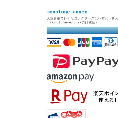
monotone-annex-
大変貴重でレアなコレクターズCD・DVD・B
（monotone-extra-の姉妹店）