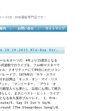
ーズCD・DVD通販専門店です！
案内
｜
お問い合せ
｜
サイトマップ
10.19.2015 Blu-Ray Ver.
ホール＆オーツの、4年ぶり15度目となる
本武道館でのライブを、フルHDマスターで
ャル・クオリティーにて99分にわたりコン
パレードで、1976年の「サラ・スマイ
てそれ以降は「キッス・オン・マイ・リス
ザット」「マンイーター」「アウト・オ
クの殿堂入りも果たし、以前にも増して精力
晴らしく、まさにベスト・ヒット・ライブ
なる永久保存ブルーレイ。 1. Pre-
inute/5. Say It Isn't So/6.
around (The Stewardess Song)/8.