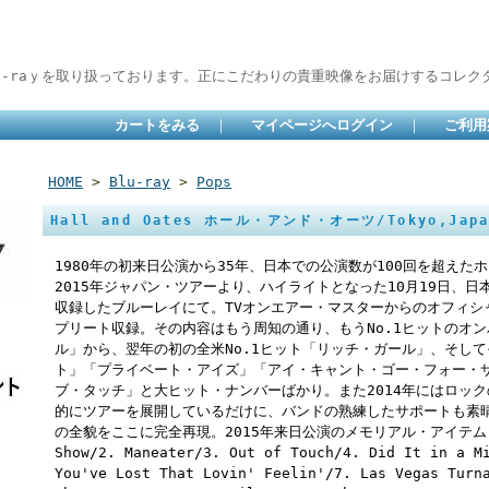
lu-raｙを取り扱っております。正にこだわりの貴重映像をお届けするコレクタ
カートをみる
｜
マイページへログイン
｜
ご利用
HOME
>
Blu-ray
>
Pops
Hall and Oates ホール・アンド・オーツ/Tokyo,Japan 
1980年の初来日公演から35年、日本での公演数が100回を超えた
2015年ジャパン・ツアーより、ハイライトとなった10月19日、日
収録したブルーレイにて。TVオンエアー・マスターからのオフィシ
プリート収録。その内容はもう周知の通り、もうNo.1ヒットのオン
ル」から、翌年の初の全米No.1ヒット「リッチ・ガール」、そし
ト」「プライベート・アイズ」「アイ・キャント・ゴー・フォー・
ブ・タッチ」と大ヒット・ナンバーばかり。また2014年にはロッ
的にツアーを展開しているだけに、バンドの熟練したサポートも素
の全貌をここに完全再現。2015年来日公演のメモリアル・アイテムと
Show/2. Maneater/3. Out of Touch/4. Did It in a M
You've Lost That Lovin' Feelin'/7. Las Vegas Turn