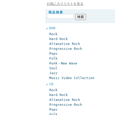
お気に入りリストを見る
商品検索
DVD
Rock
Hard Rock
Altanative Rock
Progressive Rock
Pops
Folk
Punk・New Wave
Soul
Jazz
Music Video Collection
CD
Rock
Hard Rock
Altanative Rock
Progressive Rock
Pops
Folk