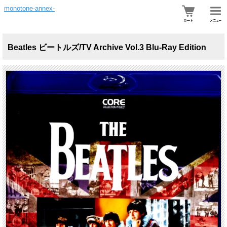
monotone-annex-
Beatles ビートルズ/TV Archive Vol.3 Blu-Ray Edition