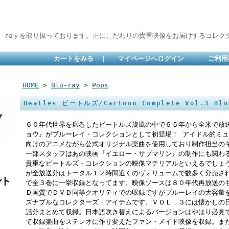
lu-raｙを取り扱っております。正にこだわりの貴重映像をお届けするコレクタ
カートをみる
｜
マイページへログイン
｜
ご利用
HOME
>
Blu-ray
>
Pops
Beatles ビートルズ/Cartoon Complete Vol.3 Blu
６０年代世界を席巻したビートルズ旋風の中で６５年から全米で放
ョウ』がブルーレイ・コレクションとして初登場！ アイドル的ミ
向けのアニメながら公式オリジナル楽曲を使用しており制作担当の
一部スタッフはあの映画『イエロー・サブマリン』の制作にも関わ
貴重なビートルズ・コレクションの映像マテリアルといえるでしょ
が全放送分はトータル１２時間近くのヴォリュームで数多く分売さ
で全３巻に一挙収録となってます。映像ソースは８０年代再放送の
Ｄ画質でＤＶＤ同等クオリティでの収録ですがブルーレイの大容量
ズナブルなコレクターズ・アイテムです。ＶＯＬ．３には懐かしの
話分まとめて収録。日本語吹き替えによるバージョンはやはり必見
て収録楽曲をステレオに作り変えたファン・メイド映像を収録。ま