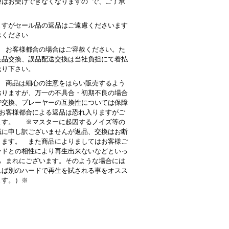
望はお受けできなくなりますの で、ご了承
。
ますがセール品の返品はご遠慮くださいます
承ください
： お客様都合の場合はご容赦ください。た
良品交換、誤品配送交換は当社負担にて着払
送り下さい。
 商品は細心の注意をはらい販売するよう
おりますが、万一の不具合・初期不良の場合
で交換、プレーヤーの互換性については保障
お客様都合による返品は恐れ入りますがご
ます。 ※マスターに起因するノイズ等の
誠に申し訳ございませんが返品、交換はお断
ります。 また商品によりましてはお客様ご
ードとの相性により再生出来ないなどといっ
も まれにございます。そのような場合には
れば別のハードで再生を試される事をオスス
ます。）※