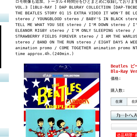
ロモ映像も追加。トータル４時間分をひとまとめに収録しております。 THE 
VOL.3 [1BLU-RAY ] DAP BLURAY COLLECTION [DAP-TBCB
THE BEATLES STORY 01 15 EXTRA VIDEO IT WON'T BE L
stereo / YOUNGBLOOD stereo / BABY'S IN BLACK ster
TELL ME WHAT YOU SEE stereo / I'M DOWN stereo / I
ELEANOR RIGBY stereo / I'M ONLY SLEEPING stereo /
STRAWBERRY FIELDS FOREVER stereo / I AM THE WARLU
stereo / BAND ON THE RUN stereo / EIGHT DAYS A WE
animation promo / COME TOGETHER animation promo N
time approx.4h.(240min.)
Beatles ビ
Blu-Ray Ve
価格:
購入数:
在庫
在