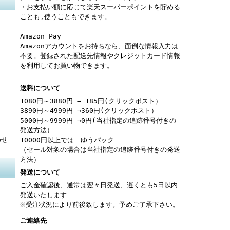
・お支払い額に応じて楽天スーパーポイントを貯める
ことも,使うこともできます。
Amazon Pay
Amazonアカウントをお持ちなら、面倒な情報入力は
不要。登録された配送先情報やクレジットカード情報
を利用してお買い物できます。
送料について
1080円～3880円 → 185円(クリックポスト）
3890円～4999円 →360円(クリックポスト）
5000円～9999円 →0円(当社指定の追跡番号付きの
発送方法）
わせ
10000円以上では ゆうパック
（セール対象の場合は当社指定の追跡番号付きの発送
方法）
発送について
ご入金確認後、通常は翌々日発送、遅くとも5日以内
発送いたします
※受注状況により前後致します。予めご了承下さい。
ご連絡先