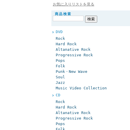
お気に入りリストを見る
商品検索
DVD
Rock
Hard Rock
Altanative Rock
Progressive Rock
Pops
Folk
Punk・New Wave
Soul
Jazz
Music Video Collection
CD
Rock
Hard Rock
Altanative Rock
Progressive Rock
Pops
Folk