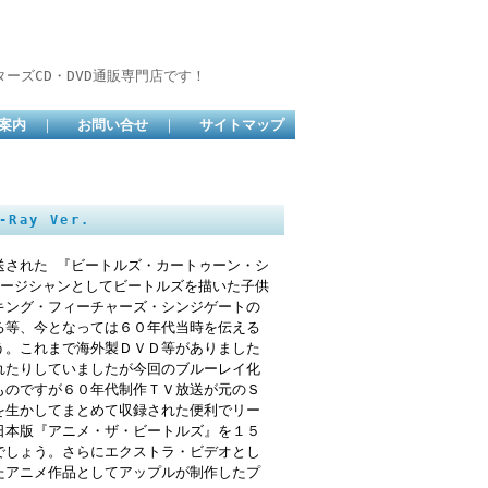
ーズCD・DVD通販専門店です！
案内
｜
お問い合せ
｜
サイトマップ
-Ray Ver.
送された 『ビートルズ・カートゥーン・シ
ュージシャンとしてビートルズを描いた子供
キング・フィーチャーズ・シンジゲートの
る等、今となっては６０年代当時を伝える
う。これまで海外製ＤＶＤ等がありました
れたりしていましたが今回のブルーレイ化
ものですが６０年代制作ＴＶ放送が元のＳ
を生かしてまとめて収録された便利でリー
日本版『アニメ・ザ・ビートルズ』を１５
でしょう。さらにエクストラ・ビデオとし
たアニメ作品としてアップルが制作したプ