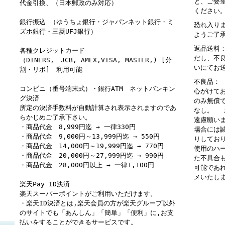
と、ご要
代金引換、（日本郵政のみ対応）
ください
銀行振込 （ゆうちょ銀行・ジャパンネット銀行・ミ
恐れ入り
ズホ銀行・三菱UFJ銀行）
ようご了
返品送料
各種クレジットカード
だし、不
（DINERS, JCB, AMEX,VISA, MASTER,) [分
いにてお
割・リボ] 利用可能
不良品：
コンビニ（番号端末式）・銀行ATM ネットバンキン
心がけて
グ決済
のみ無償
所定の決済手数料が自動計算され表示されますのであ
なし。 
らかじめご了承下さい。
遠慮願い
・商品代金 8,999円迄 → 一律330円
場合には
・商品代金 9,000円～13,999円迄 → 550円
りしてお
・商品代金 14,000円～19,999円迄 → 770円
使用のハ
・商品代金 20,000円～27,999円迄 → 990円
た不具合
・商品代金 28,000円以上 → 一律1,100円
可能であ
メいたし
楽天Pay ID決済
楽天スーパーポイントがご利用いただけます。
・楽天ID決済とは,楽天会員の方が楽天グループ以外
のサイトでも「あんしん」「簡単」「便利」に,お支
払いをすることができるサービスです。