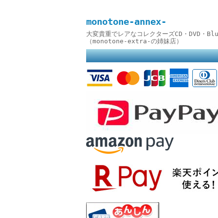
monotone-annex-
大変貴重でレアなコレクターズCD・DVD・B
（monotone-extra-の姉妹店）