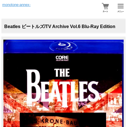
monotone-annex-
Beatles ビートルズ/TV Archive Vol.6 Blu-Ray Edition