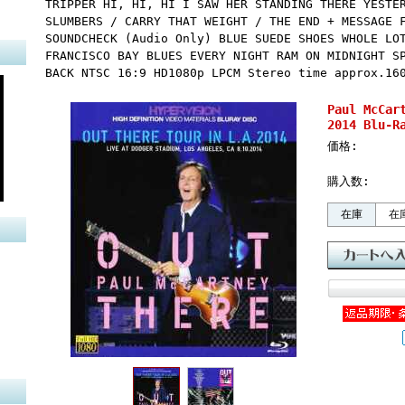
TRIPPER HI, HI, HI I SAW HER STANDING THERE YESTE
SLUMBERS / CARRY THAT WEIGHT / THE END + MESSAGE 
SOUNDCHECK (Audio Only) BLUE SUEDE SHOES WHOLE LO
FRANCISCO BAY BLUES EVERY NIGHT RAM ON MIDNIGHT S
BACK NTSC 16:9 HD1080p LPCM Stereo time approx.16
Paul McC
2014 Blu-R
価格:
購入数:
在庫
在