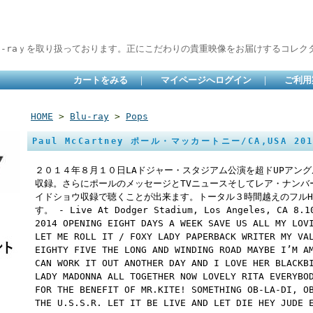
lu-raｙを取り扱っております。正にこだわりの貴重映像をお届けするコレクタ
カートをみる
｜
マイページへログイン
｜
ご利用
HOME
>
Blu-ray
>
Pops
Paul McCartney ポール・マッカートニー/CA,USA 2014
２０１４年８月１０日LAドジャー・スタジアム公演を超ドUPアン
収録。さらにポールのメッセージとTVニュースそしてレア・ナンバ
イドショウ収録で聴くことが出来ます。トータル３時間越えのフルH
す。 - Live At Dodger Stadium, Los Angeles, CA 8.1
2014 OPENING EIGHT DAYS A WEEK SAVE US ALL MY LOV
LET ME ROLL IT / FOXY LADY PAPERBACK WRITER MY VA
EIGHTY FIVE THE LONG AND WINDING ROAD MAYBE I’M A
CAN WORK IT OUT ANOTHER DAY AND I LOVE HER BLACKB
LADY MADONNA ALL TOGETHER NOW LOVELY RITA EVERYBO
FOR THE BENEFIT OF MR.KITE! SOMETHING OB-LA-DI, O
THE U.S.S.R. LET IT BE LIVE AND LET DIE HEY JUDE 