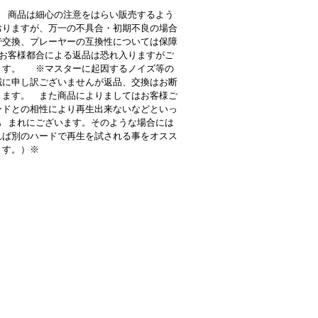
 商品は細心の注意をはらい販売するよう
おりますが、万一の不具合・初期不良の場合
で交換、プレーヤーの互換性については保障
お客様都合による返品は恐れ入りますがご
ます。 ※マスターに起因するノイズ等の
誠に申し訳ございませんが返品、交換はお断
ります。 また商品によりましてはお客様ご
ードとの相性により再生出来ないなどといっ
も まれにございます。そのような場合には
れば別のハードで再生を試される事をオスス
ます。）※