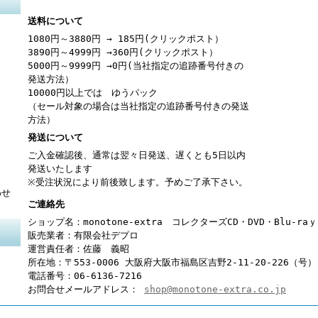
送料について
1080円～3880円 → 185円(クリックポスト）
3890円～4999円 →360円(クリックポスト）
5000円～9999円 →0円(当社指定の追跡番号付きの
発送方法）
10000円以上では ゆうパック
（セール対象の場合は当社指定の追跡番号付きの発送
方法）
発送について
ご入金確認後、通常は翌々日発送、遅くとも5日以内
発送いたします
※受注状況により前後致します。予めご了承下さい。
わせ
ご連絡先
ショップ名：monotone-extra コレクターズCD・DVD・Blu-r
販売業者：有限会社デプロ
運営責任者：佐藤 義昭
所在地：〒553-0006 大阪府大阪市福島区吉野2-11-20-226（号）
電話番号：06-6136-7216
お問合せメールアドレス：
shop@monotone-extra.co.jp