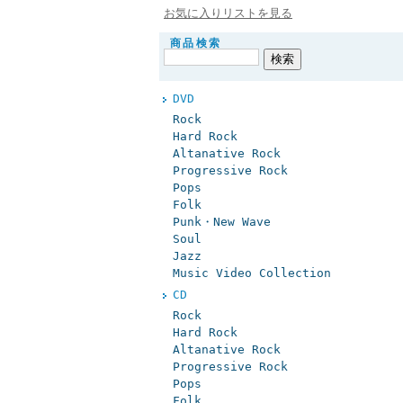
お気に入りリストを見る
商品検索
DVD
Rock
Hard Rock
Altanative Rock
Progressive Rock
Pops
Folk
Punk・New Wave
Soul
Jazz
Music Video Collection
CD
Rock
Hard Rock
Altanative Rock
Progressive Rock
Pops
Folk