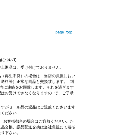
page top
換について
性上返品は、受け付けておりません。
品（再生不良）の場合は、当店の負担におい
・送料等）正常な同品と交換致します。 到
以内に連絡をお願致します。それを過ぎます
望はお受けできなくなりますの で、ご了承
。
ますがセール品の返品はご遠慮くださいます
承ください
： お客様都合の場合はご容赦ください。た
良品交換、誤品配送交換は当社負担にて着払
送り下さい。