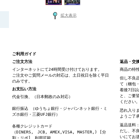
拡大表示
ご利用ガイド
ご注文方法
返品・交
インターネットにて24時間受け付けております。
商品の特
ご注文やご質問メールの対応は、土日祝日を除く平日
但し不良
のみです。
て（梱包
お支払い方法
着後7日
と、ご要
代金引換、（日本郵政のみ対応）
ください
銀行振込 （ゆうちょ銀行・ジャパンネット銀行・ミ
恐れ入り
ズホ銀行・三菱UFJ銀行）
ようご了
返品送料
各種クレジットカード
だし、不
（DINERS, JCB, AMEX,VISA, MASTER,) [分
いにてお
割・リボ] 利用可能