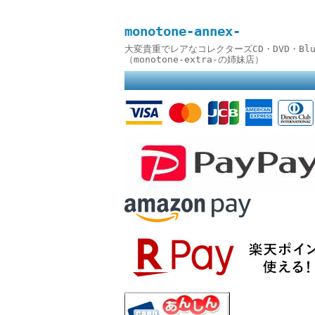
monotone-annex-
大変貴重でレアなコレクターズCD・DVD・B
（monotone-extra-の姉妹店）