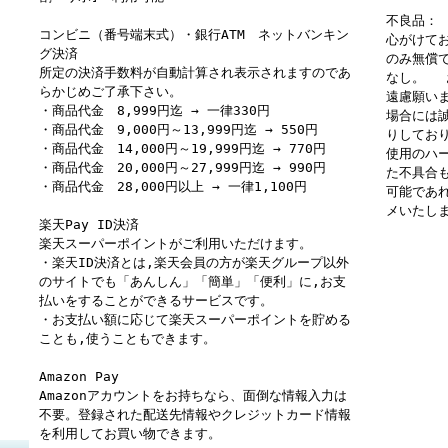
不良品：
コンビニ（番号端末式）・銀行ATM ネットバンキン
心がけて
グ決済
のみ無償
所定の決済手数料が自動計算され表示されますのであ
なし。 
らかじめご了承下さい。
遠慮願い
・商品代金 8,999円迄 → 一律330円
場合には
・商品代金 9,000円～13,999円迄 → 550円
りしてお
・商品代金 14,000円～19,999円迄 → 770円
使用のハ
・商品代金 20,000円～27,999円迄 → 990円
た不具合
・商品代金 28,000円以上 → 一律1,100円
可能であ
メいたし
楽天Pay ID決済
楽天スーパーポイントがご利用いただけます。
・楽天ID決済とは,楽天会員の方が楽天グループ以外
のサイトでも「あんしん」「簡単」「便利」に,お支
払いをすることができるサービスです。
・お支払い額に応じて楽天スーパーポイントを貯める
ことも,使うこともできます。
Amazon Pay
Amazonアカウントをお持ちなら、面倒な情報入力は
不要。登録された配送先情報やクレジットカード情報
を利用してお買い物できます。