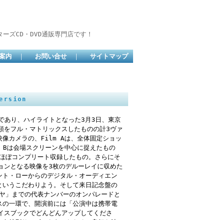
ーズCD・DVD通販専門店です！
案内
｜
お問い合せ
｜
サイトマップ
ersion
日であり、ハイライトとなった3月3日、東京
類をフル・マトリックスしたものの計3ヴァ
カメラの、Film Aは、全体固定ショッ
 Bは会場スクリーンを中心に捉えたもの
はほぼコンプリート収録したもの。さらにそ
ョンとなる映像を3枚のデルーレイに収めた
ント・ローからのデジタル・オーディエン
というこだわりよう。そして来日記念盤の
ルヤ」までの代表ナンバーのオンパレードと
スの一環で、開演前には「公演中は携帯電
イスブックでどんどんアップしてくださ