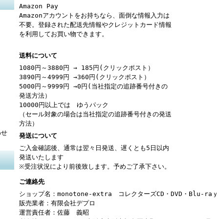
Amazon Pay
Amazonアカウントをお持ちなら、面倒な情報入力は
不要。登録された配送先情報やクレジットカード情報
を利用してお買い物できます。
送料について
1080円～3880円 → 185円(クリックポスト）
3890円～4999円 →360円(クリックポスト）
5000円～9999円 →0円(当社指定の追跡番号付きの
発送方法）
10000円以上では ゆうパック
（セール対象の場合は当社指定の追跡番号付きの発送
方法）
わせ
発送について
ご入金確認後、通常は翌々日発送、遅くとも5日以内
発送いたします
※受注状況により前後致します。予めご了承下さい。
ご連絡先
ショップ名：monotone-extra コレクターズCD・DVD・Blu-r
販売業者：有限会社デプロ
運営責任者：佐藤 義昭