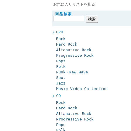
お気に入りリストを見る
商品検索
DVD
Rock
Hard Rock
Altanative Rock
Progressive Rock
Pops
Folk
Punk・New Wave
Soul
Jazz
Music Video Collection
CD
Rock
Hard Rock
Altanative Rock
Progressive Rock
Pops
Folk