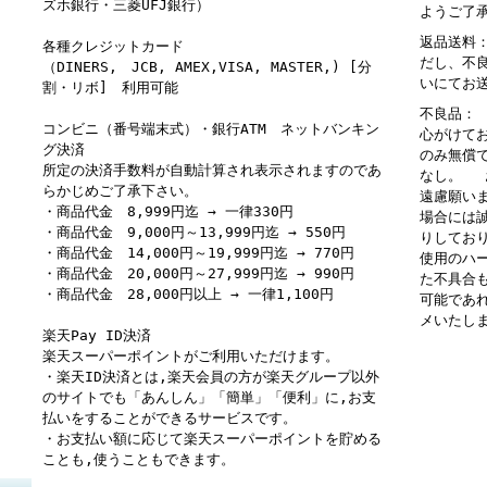
ズホ銀行・三菱UFJ銀行）
ようご了
返品送料
各種クレジットカード
だし、不
（DINERS, JCB, AMEX,VISA, MASTER,) [分
いにてお
割・リボ] 利用可能
不良品：
コンビニ（番号端末式）・銀行ATM ネットバンキン
心がけて
グ決済
のみ無償
所定の決済手数料が自動計算され表示されますのであ
なし。 
らかじめご了承下さい。
遠慮願い
・商品代金 8,999円迄 → 一律330円
場合には
・商品代金 9,000円～13,999円迄 → 550円
りしてお
・商品代金 14,000円～19,999円迄 → 770円
使用のハ
・商品代金 20,000円～27,999円迄 → 990円
た不具合
・商品代金 28,000円以上 → 一律1,100円
可能であ
メいたし
楽天Pay ID決済
楽天スーパーポイントがご利用いただけます。
・楽天ID決済とは,楽天会員の方が楽天グループ以外
のサイトでも「あんしん」「簡単」「便利」に,お支
払いをすることができるサービスです。
・お支払い額に応じて楽天スーパーポイントを貯める
ことも,使うこともできます。