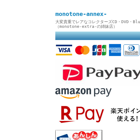
monotone-annex-
大変貴重でレアなコレクターズCD・DVD・B
（monotone-extra-の姉妹店）