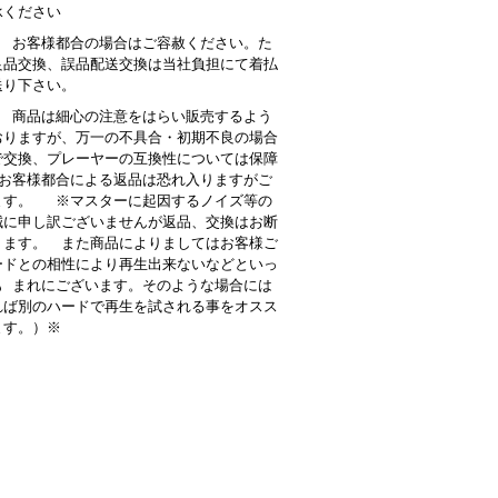
承ください
： お客様都合の場合はご容赦ください。た
良品交換、誤品配送交換は当社負担にて着払
送り下さい。
 商品は細心の注意をはらい販売するよう
おりますが、万一の不具合・初期不良の場合
で交換、プレーヤーの互換性については保障
お客様都合による返品は恐れ入りますがご
ます。 ※マスターに起因するノイズ等の
誠に申し訳ございませんが返品、交換はお断
ります。 また商品によりましてはお客様ご
ードとの相性により再生出来ないなどといっ
も まれにございます。そのような場合には
れば別のハードで再生を試される事をオスス
ます。）※