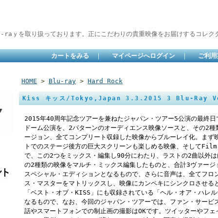
lu-raｙを取り扱っております。正にこだわりの貴重映像をお届けするコレクタ
カートをみる
｜
マイページへログイン
｜
ご利用
HOME
>
Blu-ray
>
Hard Rock
Kiss キッス/Tokyo,Japan 3.3.2015 3 Blu-Ray V
2015年40周年記念ツアーを兼ねたジャパン・ツアー5公演の最終
ドーム公演を、2パターンのオーディエンス映像ソースと、その2種
ージョン、全てコンプリート収録した映像からブルーレイ化。まず映像
トでのステージ後方の巨大スクリーンも楽しめる映像、そしてFilm
で、この2つをミックス・編集し90分にわたり、ラストの2曲以外
の2種類の映像をマルチ・ミックス編集したものと、合計3ヴァージ
スペシャル・エディションとなるもので、さらに音声は、全てフロ
ス・マスターをマトリックスし、映像にカンペキにシンクロさせる
「ベスト・オブ・KISS」にも収録されている「ヘル・オア・ハレ
なるもので、なお、今回のジャパン・ツアーでは、ファン・サービ
話やスマートフォンでの制止画の撮影はOKです。ツイッターやフェ