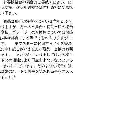
： お客様都合の場合はご容赦ください。た
良品交換、誤品配送交換は当社負担にて着払
送り下さい。
 商品は細心の注意をはらい販売するよう
おりますが、万一の不具合・初期不良の場合
で交換、プレーヤーの互換性については保障
お客様都合による返品は恐れ入りますがご
ます。 ※マスターに起因するノイズ等の
誠に申し訳ございませんが返品、交換はお断
ります。 また商品によりましてはお客様ご
ードとの相性により再生出来ないなどといっ
も まれにございます。そのような場合には
れば別のハードで再生を試される事をオスス
ます。）※