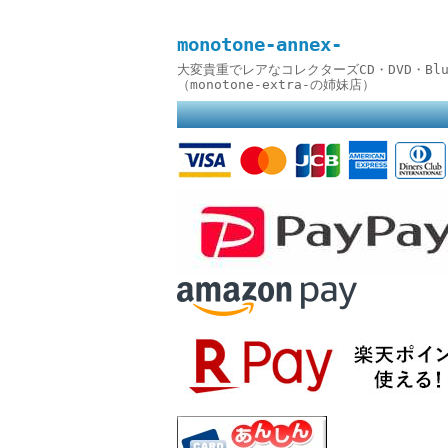
monotone-annex-
大変貴重でレアなコレクターズCD・DVD・B
（monotone-extra-の姉妹店）