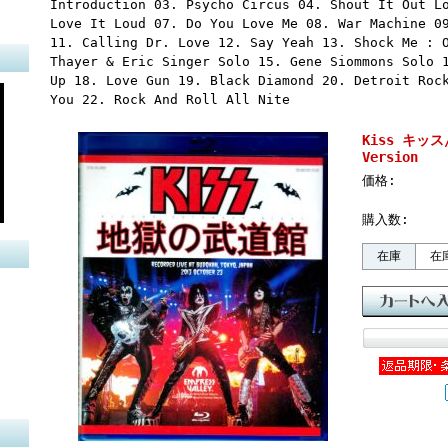
Introduction 03. Psycho Circus 04. Shout It Out L
Love It Loud 07. Do You Love Me 08. War Machine 0
11. Calling Dr. Love 12. Say Yeah 13. Shock Me : 
Thayer & Eric Singer Solo 15. Gene Siommons Solo 
Up 18. Love Gun 19. Black Diamond 20. Detroit Roc
You 22. Rock And Roll All Nite
Kiss キッス/T
Version
価格:
購入数:
在庫
在