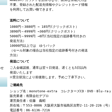
不要。登録された配送先情報やクレジットカード情報
を利用してお買い物できます。
送料について
1080円～3880円 → 185円(クリックポスト）
3890円～4999円 →360円(クリックポスト）
5000円～9999円 →0円(当社指定の追跡番号付きの
発送方法）
10000円以上では ゆうパック
（セール対象の場合は当社指定の追跡番号付きの発送
方法）
発送について
ご入金確認後、通常は翌々日発送、遅くとも5日以内
わせ
発送いたします
※受注状況により前後致します。予めご了承下さい。
ご連絡先
ショップ名：monotone-extra コレクターズCD・DVD・Blu-r
販売業者：有限会社デプロ
運営責任者：佐藤 義昭
所在地：〒553-0006 大阪府大阪市福島区吉野2-11-20-226（号）
電話番号：06-6136-7216