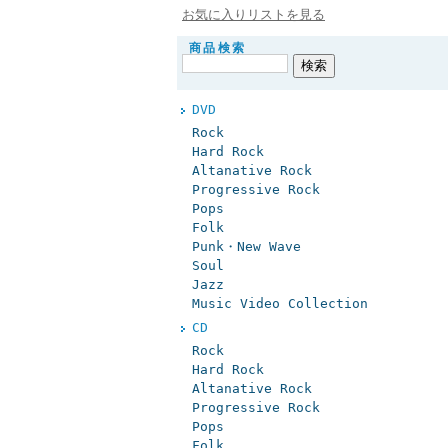
お気に入りリストを見る
商品検索
DVD
Rock
Hard Rock
Altanative Rock
Progressive Rock
Pops
Folk
Punk・New Wave
Soul
Jazz
Music Video Collection
CD
Rock
Hard Rock
Altanative Rock
Progressive Rock
Pops
Folk