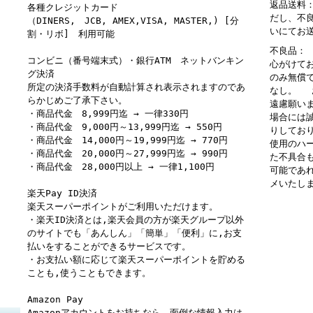
返品送料
各種クレジットカード
だし、不
（DINERS, JCB, AMEX,VISA, MASTER,) [分
いにてお
割・リボ] 利用可能
不良品：
コンビニ（番号端末式）・銀行ATM ネットバンキン
心がけて
グ決済
のみ無償
所定の決済手数料が自動計算され表示されますのであ
なし。 
らかじめご了承下さい。
遠慮願い
・商品代金 8,999円迄 → 一律330円
場合には
・商品代金 9,000円～13,999円迄 → 550円
りしてお
・商品代金 14,000円～19,999円迄 → 770円
使用のハ
・商品代金 20,000円～27,999円迄 → 990円
た不具合
・商品代金 28,000円以上 → 一律1,100円
可能であ
メいたし
楽天Pay ID決済
楽天スーパーポイントがご利用いただけます。
・楽天ID決済とは,楽天会員の方が楽天グループ以外
のサイトでも「あんしん」「簡単」「便利」に,お支
払いをすることができるサービスです。
・お支払い額に応じて楽天スーパーポイントを貯める
ことも,使うこともできます。
Amazon Pay
Amazonアカウントをお持ちなら、面倒な情報入力は