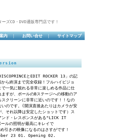
ーズCD・DVD通販専門店です！
案内
｜
お問い合せ
｜
サイトマップ
ersion
PRINCEとEDIT ROCKER 13」の記
開演から終演まで完全収録！フルハイビジョ
まで一気に観れる非常に楽しめる作品に仕
れますが、ポールのBステージへの移動のア
るスクリーンに非常に近いのです！！なの
ないのです。(開演直後あたりはカメラが安
が、それ以降は安定したショットです）ス
ド・レスポンスがある"LICK IT
ミラーボールの照明が最高にキレイで
席を含め引きの映像になるのはさすがです！
ober 23 01. Opening 02.