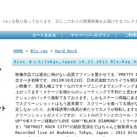
lu-raｙを取り扱っております。正にこだわりの貴重映像をお届けするコレクタ
カートをみる
｜
マイページへログイン
｜
ご利用
HOME
>
Blu-ray
>
Hard Rock
Kiss キッス/Tokyo,Japan 10.23.2013 Blu-Ray V
映像作品では過去に例がない品質でファンを驚かせてる「PRETTY DISCO
念すべき初陣です。2013年10月23日、日本武道館でのライヴを
ン映像で、音質も極上です！なのでオープニングまでエンディング
上がってます！ステージ右側からのシューティングで不利だと思わ
クションがバッチリ撮影できております。しかもステージ両脇にあ
でスクリーンショットはもう超美麗で、スクリーンを撮ってる感が
定しなかったり、お客様誘導の係員が来たりでカメラが暗転します
クリーンショットがメインですが、イントロのファンとのコール・アン
UP"やBステージ移動の"LOVE GUN""BLACK DIAMOND"（
す）"DETROIT ROCK CITY"の紙吹雪演出ではちゃんと観客
Recorded live at Budokan, Tokyo, Japan : 2013 Oct