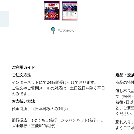
拡大表示
ご利用ガイド
ご注文方法
返品・交
インターネットにて24時間受け付けております。
商品の特
ご注文やご質問メールの対応は、土日祝日を除く平日
但し不良
のみです。
て（梱包
お支払い方法
着後7日
と、ご要
代金引換、（日本郵政のみ対応）
ください
銀行振込 （ゆうちょ銀行・ジャパンネット銀行・ミ
恐れ入り
ズホ銀行・三菱UFJ銀行）
ようご了