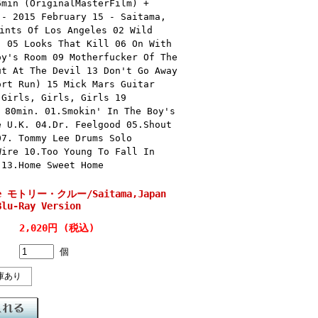
6min (OriginalMasterFilm) +
 - 2015 February 15 - Saitama,
ints Of Los Angeles 02 Wild
) 05 Looks That Kill 06 On With
oy's Room 09 Motherfucker Of The
ut At The Devil 13 Don't Go Away
ort Run) 15 Mick Mars Guitar
 Girls, Girls, Girls 19
 80min. 01.Smokin' In The Boy's
e U.K. 04.Dr. Feelgood 05.Shout
07. Tommy Lee Drums Solo
Wire 10.Too Young To Fall In
 13.Home Sweet Home
ue モトリー・クルー/Saitama,Japan
Blu-Ray Version
2,020円 (税込)
個
庫あり