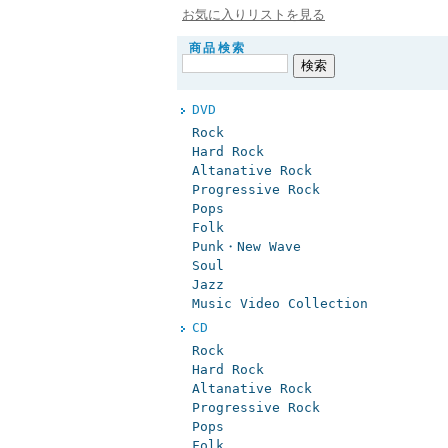
お気に入りリストを見る
商品検索
DVD
Rock
Hard Rock
Altanative Rock
Progressive Rock
Pops
Folk
Punk・New Wave
Soul
Jazz
Music Video Collection
CD
Rock
Hard Rock
Altanative Rock
Progressive Rock
Pops
Folk