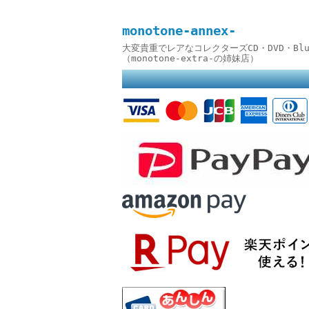
monotone-annex-
大変貴重でレアなコレクターズCD・DVD・B
（monotone-extra-の姉妹店）