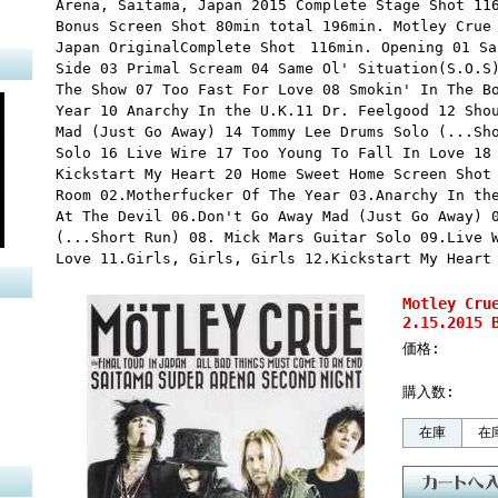
Arena, Saitama, Japan 2015 Complete Stage Shot 11
Bonus Screen Shot 80min total 196min. Motley Crue
Japan OriginalComplete Shot 116min. Opening 01 Sa
Side 03 Primal Scream 04 Same Ol' Situation(S.O.S
The Show 07 Too Fast For Love 08 Smokin' In The B
Year 10 Anarchy In the U.K.11 Dr. Feelgood 12 Sho
Mad (Just Go Away) 14 Tommy Lee Drums Solo (...Sh
Solo 16 Live Wire 17 Too Young To Fall In Love 18
Kickstart My Heart 20 Home Sweet Home Screen Shot
Room 02.Motherfucker Of The Year 03.Anarchy In th
At The Devil 06.Don't Go Away Mad (Just Go Away) 
(...Short Run) 08. Mick Mars Guitar Solo 09.Live 
Love 11.Girls, Girls, Girls 12.Kickstart My Heart
Motley Cr
2.15.2015 
価格:
購入数:
在庫
在