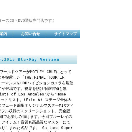
ーズCD・DVD通販専門店です！
案内
｜
お問い合せ
｜
サイトマップ
.2015 Blu-Ray Version
ルドツアーがMOTLEY CRUEにとって
した「THE FINAL TOUR IN
ォーマンスをHDDハイビジョンカメラを駆使
イが登場です。視界を妨げる障害物も無
of Los Angeles"から"Home
ットリスト。(Film A) ステージ全体＆
フェード編集オリジナルマスターMIXフィ
らラストまでフル収録のスクリーンショット。完全版
枚組でお楽しみ頂けます。今回ブルーレイの
・アイテム！音質も高品質なマスターにて
まれた名品です。 Saitama Super