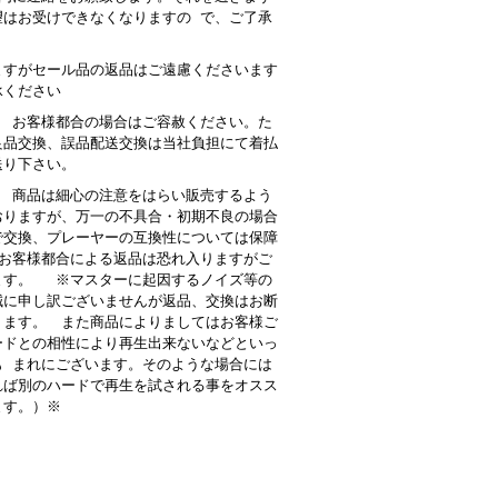
望はお受けできなくなりますの で、ご了承
。
ますがセール品の返品はご遠慮くださいます
承ください
： お客様都合の場合はご容赦ください。た
良品交換、誤品配送交換は当社負担にて着払
送り下さい。
 商品は細心の注意をはらい販売するよう
おりますが、万一の不具合・初期不良の場合
で交換、プレーヤーの互換性については保障
お客様都合による返品は恐れ入りますがご
ます。 ※マスターに起因するノイズ等の
誠に申し訳ございませんが返品、交換はお断
ります。 また商品によりましてはお客様ご
ードとの相性により再生出来ないなどといっ
も まれにございます。そのような場合には
れば別のハードで再生を試される事をオスス
ます。）※