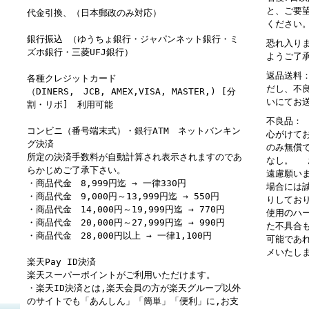
と、ご要
代金引換、（日本郵政のみ対応）
ください
銀行振込 （ゆうちょ銀行・ジャパンネット銀行・ミ
恐れ入り
ズホ銀行・三菱UFJ銀行）
ようご了
返品送料
各種クレジットカード
だし、不
（DINERS, JCB, AMEX,VISA, MASTER,) [分
いにてお
割・リボ] 利用可能
不良品：
コンビニ（番号端末式）・銀行ATM ネットバンキン
心がけて
グ決済
のみ無償
所定の決済手数料が自動計算され表示されますのであ
なし。 
らかじめご了承下さい。
遠慮願い
・商品代金 8,999円迄 → 一律330円
場合には
・商品代金 9,000円～13,999円迄 → 550円
りしてお
・商品代金 14,000円～19,999円迄 → 770円
使用のハ
・商品代金 20,000円～27,999円迄 → 990円
た不具合
・商品代金 28,000円以上 → 一律1,100円
可能であ
メいたし
楽天Pay ID決済
楽天スーパーポイントがご利用いただけます。
・楽天ID決済とは,楽天会員の方が楽天グループ以外
のサイトでも「あんしん」「簡単」「便利」に,お支