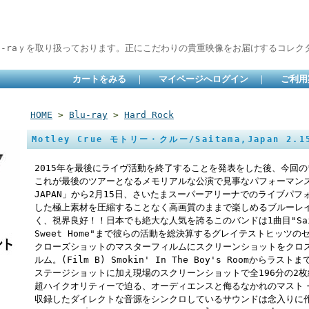
lu-raｙを取り扱っております。正にこだわりの貴重映像をお届けするコレクタ
カートをみる
｜
マイページへログイン
｜
ご利用
HOME
>
Blu-ray
>
Hard Rock
Motley Crue モトリー・クルー/Saitama,Japan 2.15
2015年を最後にライヴ活動を終了することを発表をした後、今回のワー
これが最後のツアーとなるメモリアルな公演で見事なパフォーマンスを披露
JAPAN」から2月15日、さいたまスーパーアリーナでのライブパフ
した極上素材を圧縮することなく高画質のままで楽しめるブルーレ
く、視界良好！！日本でも絶大な人気を誇るこのバンドは1曲目"Saints 
Sweet Home"まで彼らの活動を総決算するグレイテストヒッツのセ
クローズショットのマスターフィルムにスクリーンショットをクロス
ルム。(Film B) Smokin' In The Boy's Roomか
ステージショットに加え現場のスクリーンショットで全196分の2
超ハイクオリティーで迫る、オーディエンスと侮るなかれのマスト
収録したダイレクトな音源をシンクロしているサウンドは念入りに作りこ