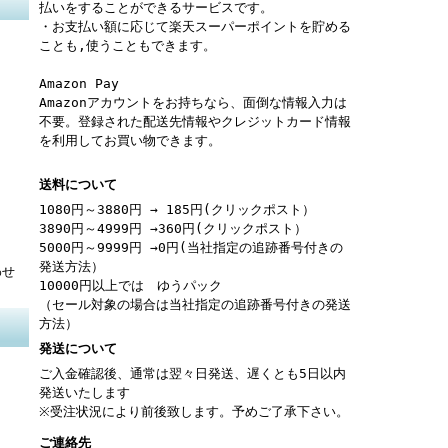
払いをすることができるサービスです。
・お支払い額に応じて楽天スーパーポイントを貯める
ことも,使うこともできます。
Amazon Pay
Amazonアカウントをお持ちなら、面倒な情報入力は
不要。登録された配送先情報やクレジットカード情報
を利用してお買い物できます。
送料について
1080円～3880円 → 185円(クリックポスト）
3890円～4999円 →360円(クリックポスト）
5000円～9999円 →0円(当社指定の追跡番号付きの
発送方法）
わせ
10000円以上では ゆうパック
（セール対象の場合は当社指定の追跡番号付きの発送
方法）
発送について
ご入金確認後、通常は翌々日発送、遅くとも5日以内
発送いたします
※受注状況により前後致します。予めご了承下さい。
ご連絡先