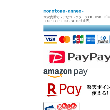
monotone-annex-
大変貴重でレアなコレクターズCD・DVD・B
（monotone-extra-の姉妹店）