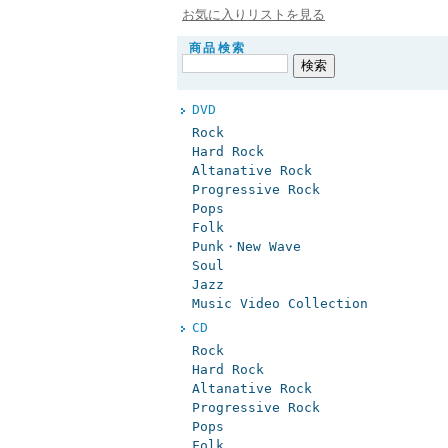
お気に入りリストを見る
商品検索
DVD
Rock
Hard Rock
Altanative Rock
Progressive Rock
Pops
Folk
Punk・New Wave
Soul
Jazz
Music Video Collection
CD
Rock
Hard Rock
Altanative Rock
Progressive Rock
Pops
Folk