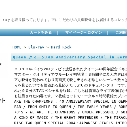
lu-raｙを取り扱っております。正にこだわりの貴重映像をお届けするコレクタ
カートをみる
｜
マイページへログイン
｜
ご利用
HOME
>
Blu-ray
>
Hard Rock
Queen クィーン/40 Anniversary Special in Germ
２０１３年ドイツVOXテレビで放送されたクイーン40周年記念ドキ
マスター・クオリティでブルーレイ初登場！３時間半に及ぶ内容は
アな映像が使われており高画質で映し出される珍しいシーンの数々
らを見るだけでも価値ある見応えたっぷりのドキュメンタリーです
れた９０分のTVスペシャルを収録。こちらは貴重なライブ映像ばか
も注目された内容です。２枚組セットでトータル５時間収録のブルーレイ
ARE THE CHAMPIONS : 40 ANNIVERSARY SPECIAL IN GER
FAR / FROM SMILE TO QUEEN / THE EARLY YEARS / BOH
70'S / WE ARE THE CHAMPIONS / UNDER PRESSURE / GO
A KIND OF MAGIC / THE GREAT PRETENDER / THE MIRAC
DISC TWO QUEEN SPECIAL 2004：JAPANESE JEWELS INTRO