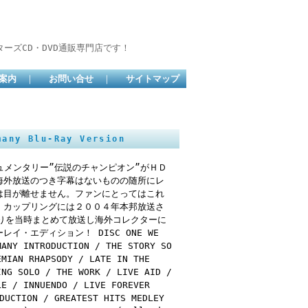
ーズCD・DVD通販専門店です！
案内
｜
お問い合せ
｜
サイトマップ
any Blu-Ray Version
ュメンタリー”伝説のチャンピオン”がＨＤ
海外放送のつき字幕はないものの随所にレ
は目が離せません。ファンにとってはこれ
。カップリングには２００４年本邦放送さ
りを当時まとめて放送し海外コレクターに
・エディション！ DISC ONE WE
MANY INTRODUCTION / THE STORY SO
EMIAN RHAPSODY / LATE IN THE
ING SOLO / THE WORK / LIVE AID /
LE / INNUENDO / LIVE FOREVER
DUCTION / GREATEST HITS MEDLEY