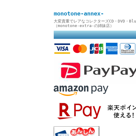
monotone-annex-
大変貴重でレアなコレクターズCD・DVD・B
（monotone-extra-の姉妹店）