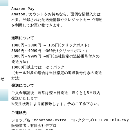
Amazon Pay
Amazonアカウントをお持ちなら、面倒な情報入力は
不要。登録された配送先情報やクレジットカード情報
を利用してお買い物できます。
送料について
1080円～3880円 → 185円(クリックポスト）
3890円～4999円 →360円(クリックポスト）
5000円～9999円 →0円(当社指定の追跡番号付きの
発送方法）
10000円以上では ゆうパック
（セール対象の場合は当社指定の追跡番号付きの発送
方法）
わせ
発送について
ご入金確認後、通常は翌々日発送、遅くとも5日以内
発送いたします
※受注状況により前後致します。予めご了承下さい。
ご連絡先
ショップ名：monotone-extra コレクターズCD・DVD・Blu-r
販売業者：有限会社デプロ