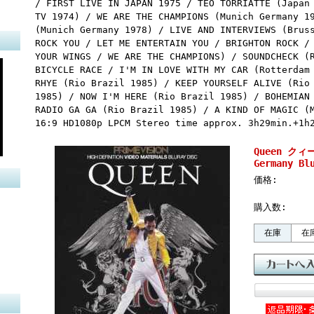
/ FIRST LIVE IN JAPAN 1975 / TEO TORRIATTE (Japan
TV 1974) / WE ARE THE CHAMPIONS (Munich Germany 1
(Munich Germany 1978) / LIVE AND INTERVIEWS (Brus
ROCK YOU / LET ME ENTERTAIN YOU / BRIGHTON ROCK /
YOUR WINGS / WE ARE THE CHAMPIONS) / SOUNDCHECK (
BICYCLE RACE / I'M IN LOVE WITH MY CAR (Rotterdam
RHYE (Rio Brazil 1985) / KEEP YOURSELF ALIVE (Rio
1985) / NOW I'M HERE (Rio Brazil 1985) / BOHEMIAN
RADIO GA GA (Rio Brazil 1985) / A KIND OF MAGIC (
16:9 HD1080p LPCM Stereo time approx. 3h29min.+1h
Queen クィー
Germany Bl
価格:
購入数:
在庫
在