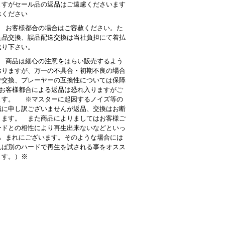
ますがセール品の返品はご遠慮くださいます
承ください
： お客様都合の場合はご容赦ください。た
良品交換、誤品配送交換は当社負担にて着払
送り下さい。
 商品は細心の注意をはらい販売するよう
おりますが、万一の不具合・初期不良の場合
で交換、プレーヤーの互換性については保障
お客様都合による返品は恐れ入りますがご
ます。 ※マスターに起因するノイズ等の
誠に申し訳ございませんが返品、交換はお断
ります。 また商品によりましてはお客様ご
ードとの相性により再生出来ないなどといっ
も まれにございます。そのような場合には
れば別のハードで再生を試される事をオスス
ます。）※