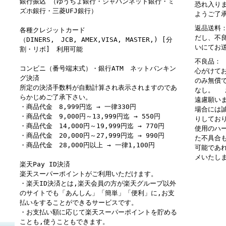
銀行振込 （ゆうちょ銀行・ジャパンネット銀行・ミ
恐れ入り
ズホ銀行・三菱UFJ銀行）
ようご了
返品送料
各種クレジットカード
だし、不
（DINERS, JCB, AMEX,VISA, MASTER,) [分
いにてお
割・リボ] 利用可能
不良品：
コンビニ（番号端末式）・銀行ATM ネットバンキン
心がけて
グ決済
のみ無償
所定の決済手数料が自動計算され表示されますのであ
なし。 
らかじめご了承下さい。
遠慮願い
・商品代金 8,999円迄 → 一律330円
場合には
・商品代金 9,000円～13,999円迄 → 550円
りしてお
・商品代金 14,000円～19,999円迄 → 770円
使用のハ
・商品代金 20,000円～27,999円迄 → 990円
た不具合
・商品代金 28,000円以上 → 一律1,100円
可能であ
メいたし
楽天Pay ID決済
楽天スーパーポイントがご利用いただけます。
・楽天ID決済とは,楽天会員の方が楽天グループ以外
のサイトでも「あんしん」「簡単」「便利」に,お支
払いをすることができるサービスです。
・お支払い額に応じて楽天スーパーポイントを貯める
ことも,使うこともできます。