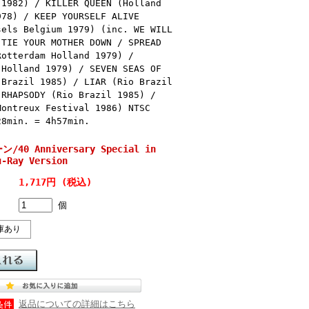
 1982) / KILLER QUEEN (Holland
978) / KEEP YOURSELF ALIVE
sels Belgium 1979) (inc. WE WILL
 TIE YOUR MOTHER DOWN / SPREAD
Rotterdam Holland 1979) /
 Holland 1979) / SEVEN SEAS OF
 Brazil 1985) / LIAR (Rio Brazil
 RHAPSODY (Rio Brazil 1985) /
Montreux Festival 1986) NTSC
28min. = 4h57min.
ン/40 Anniversary Special in
u-Ray Version
1,717円 (税込)
個
庫あり
返品についての詳細はこちら